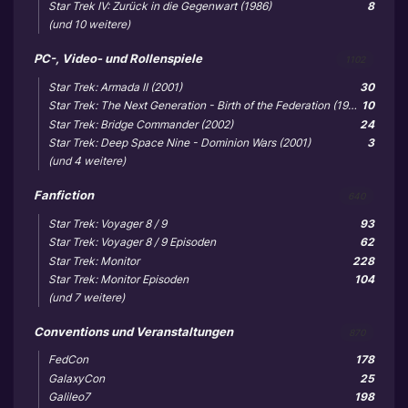
Star Trek IV: Zurück in die Gegenwart (1986)
8
(und 10 weitere)
PC-, Video- und Rollenspiele
1102
Star Trek: Armada II (2001)
30
Star Trek: The Next Generation - Birth of the Federation (1999)
10
Star Trek: Bridge Commander (2002)
24
Star Trek: Deep Space Nine - Dominion Wars (2001)
3
(und 4 weitere)
Fanfiction
640
Star Trek: Voyager 8 / 9
93
Star Trek: Voyager 8 / 9 Episoden
62
Star Trek: Monitor
228
Star Trek: Monitor Episoden
104
(und 7 weitere)
Conventions und Veranstaltungen
870
FedCon
178
GalaxyCon
25
Galileo7
198