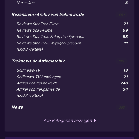
NexusCon
3
Rezensions-Archiv von treknews.de
459
Reviews Star Trek Filme
21
Reviews SciFi-Filme
69
Reviews Star Trek: Enterprise Episoden
98
Reviews Star Trek: Voyager Episoden
11
(und 8 weitere)
Treknews.de Artikelarchiv
894
Scifinews-TV
13
Scifinews-TV Sendungen
21
Artikel von treknews.de
246
Artikel von trekgames.de
34
(und 7 weitere)
News
356
Alle Kategorien anzeigen