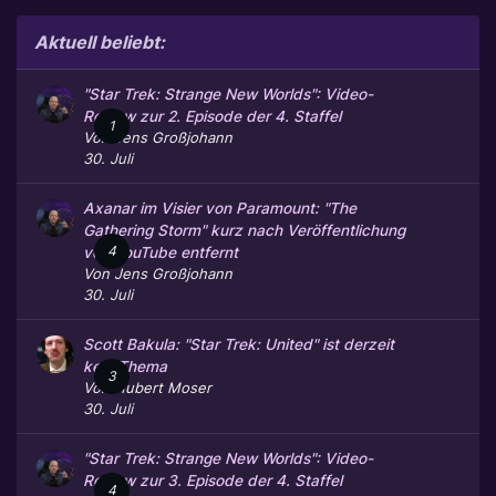
Aktuell beliebt:
"Star Trek: Strange New Worlds": Video-
Review zur 2. Episode der 4. Staffel
1
Von
Jens Großjohann
30. Juli
Axanar im Visier von Paramount: "The
Gathering Storm" kurz nach Veröffentlichung
4
von YouTube entfernt
Von
Jens Großjohann
30. Juli
Scott Bakula: "Star Trek: United" ist derzeit
kein Thema
3
Von
Hubert Moser
30. Juli
"Star Trek: Strange New Worlds": Video-
Review zur 3. Episode der 4. Staffel
4