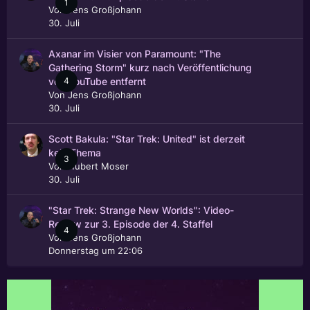
1
Von
Jens Großjohann
30. Juli
Axanar im Visier von Paramount: "The
Gathering Storm" kurz nach Veröffentlichung
4
von YouTube entfernt
Von
Jens Großjohann
30. Juli
Scott Bakula: "Star Trek: United" ist derzeit
kein Thema
3
Von
Hubert Moser
30. Juli
"Star Trek: Strange New Worlds": Video-
Review zur 3. Episode der 4. Staffel
4
Von
Jens Großjohann
Donnerstag um 22:06