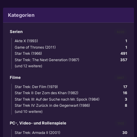
Kategorien
Serien
6220
Akte X (1993)
1
Game of Thrones (2011)
1
Star Trek (1966)
491
Star Trek: The Next Generation (1987)
357
(und 12 weitere)
Filme
3867
Star Trek: Der Film (1979)
17
Star Trek II: Der Zorn des Khan (1982)
16
Star Trek III: Auf der Suche nach Mr. Spock (1984)
3
Star Trek IV: Zurück in die Gegenwart (1986)
8
(und 10 weitere)
PC-, Video- und Rollenspiele
1102
Star Trek: Armada II (2001)
30