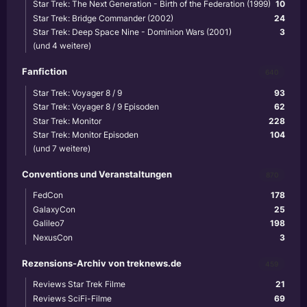
Star Trek: The Next Generation - Birth of the Federation (1999)
10
Star Trek: Bridge Commander (2002)
24
Star Trek: Deep Space Nine - Dominion Wars (2001)
3
(und 4 weitere)
Fanfiction
640
Star Trek: Voyager 8 / 9
93
Star Trek: Voyager 8 / 9 Episoden
62
Star Trek: Monitor
228
Star Trek: Monitor Episoden
104
(und 7 weitere)
Conventions und Veranstaltungen
870
FedCon
178
GalaxyCon
25
Galileo7
198
NexusCon
3
Rezensions-Archiv von treknews.de
459
Reviews Star Trek Filme
21
Reviews SciFi-Filme
69