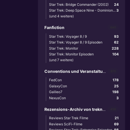
Star Trek: Bridge Commander (2002)
24
Star Trek: Deep Space Nine - Dominion Wars (2001)
3
(und 4 weitere)
Fanfiction
640
Star Trek: Voyager 8 / 9
93
Star Trek: Voyager 8 / 9 Episoden
62
Star Trek: Monitor
228
Star Trek: Monitor Episoden
104
(und 7 weitere)
Conventions und Veranstaltungen
870
FedCon
178
GalaxyCon
25
Galileo7
198
NexusCon
3
Rezensions-Archiv von treknews.de
459
Reviews Star Trek Filme
21
Reviews SciFi-Filme
69
Reviews Star Trek: Enterprise Episoden
98