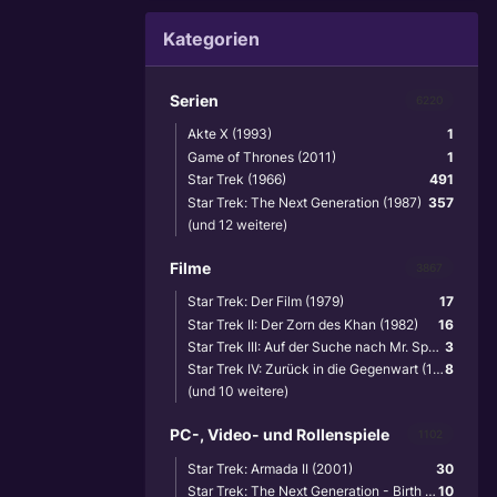
Kategorien
Serien
6220
Akte X (1993)
1
Game of Thrones (2011)
1
Star Trek (1966)
491
Star Trek: The Next Generation (1987)
357
(und 12 weitere)
Filme
3867
Star Trek: Der Film (1979)
17
Star Trek II: Der Zorn des Khan (1982)
16
Star Trek III: Auf der Suche nach Mr. Spock (1984)
3
Star Trek IV: Zurück in die Gegenwart (1986)
8
(und 10 weitere)
PC-, Video- und Rollenspiele
1102
Star Trek: Armada II (2001)
30
Star Trek: The Next Generation - Birth of the Federation (1999)
10