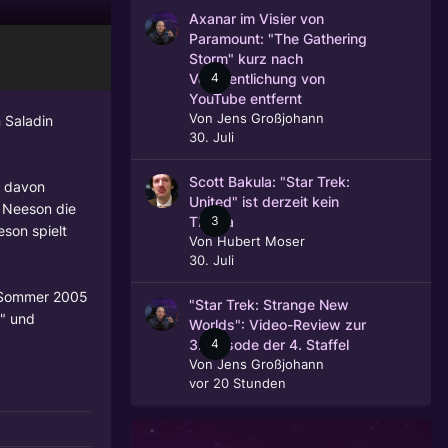
Axanar im Visier von
Paramount: "The Gathering
Storm" kurz nach
4
Veröffentlichung von
YouTube entfernt
Von
Jens Großjohann
n Saladin
30. Juli
Scott Bakula: "Star Trek:
m davon
United" ist derzeit kein
m Neeson die
3
Thema
eson spielt
Von
Hubert Moser
30. Juli
er Sommer 2005
"Star Trek: Strange New
r" und
Worlds": Video-Review zur
4
3. Episode der 4. Staffel
Von
Jens Großjohann
vor 20 Stunden