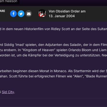
Liam Neeson
ARE
Von
Obsidian Order
am
13. Januar 2004
d in dem neuen Historienfilm von Ridley Scott an der Seite des Sulta
ird Siddig 'Imad' spielen, den Adjutanten des Saladin, der in dem Fil
 zu erobern. In "Kingdom of Heaven" spielen Orlando Bloom und Lia
worden ist, um die Kämpfer bei der Verteidigung zu unterstützen. Ne
eharbeiten beginnen diesen Monat in Monaco. Als Starttermin wird d
an. Scott führte bei erfolgreichen Filmen wie "Alien", "Blade Runne
ei
Sid City
.