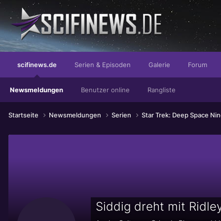
...mit der besessenen Kraft paradiesischer Kenner
scifinews.de
Serien & Episoden
Galerie
Forum
Newsmeldungen
Benutzer online
Rangliste
Startseite
Newsmeldungen
Serien
Star Trek: Deep Space Ni
Siddig dreht mit Ridle