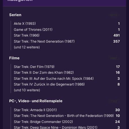
Serien
6219
Akte X (1993)
1
Game of Thrones (2011)
1
Star Trek (1966)
491
Star Trek: The Next Generation (1987)
357
(und 12 weitere)
Filme
3867
Star Trek: Der Film (1979)
17
Star Trek II: Der Zorn des Khan (1982)
16
Star Trek III: Auf der Suche nach Mr. Spock (1984)
3
Star Trek IV: Zurück in die Gegenwart (1986)
8
(und 10 weitere)
PC-, Video- und Rollenspiele
1102
Star Trek: Armada II (2001)
30
Star Trek: The Next Generation - Birth of the Federation (1999)
10
Star Trek: Bridge Commander (2002)
24
Star Trek: Deep Space Nine - Dominion Wars (2001)
3