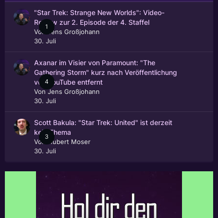
"Star Trek: Strange New Worlds": Video-
Review zur 2. Episode der 4. Staffel
1
Von
Jens Großjohann
30. Juli
Axanar im Visier von Paramount: "The
Gathering Storm" kurz nach Veröffentlichung
4
von YouTube entfernt
Von
Jens Großjohann
30. Juli
Scott Bakula: "Star Trek: United" ist derzeit
kein Thema
3
Von
Hubert Moser
30. Juli