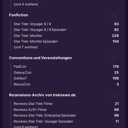
(und 4 weitere)
Fanfiction
640
Star Trek: Voyager 8 / 9
93
Star Trek: Voyager 8 / 9 Episoden
62
Star Trek: Monitor
228
Star Trek: Monitor Episoden
104
(und 7 weitere)
Conventions und Veranstaltungen
870
FedCon
178
GalaxyCon
25
Galileo7
198
NexusCon
3
Rezensions-Archiv von treknews.de
459
Reviews Star Trek Filme
21
Reviews SciFi-Filme
69
Reviews Star Trek: Enterprise Episoden
98
Reviews Star Trek: Voyager Episoden
11
(und 8 weitere)