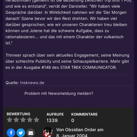
herausfinden [gemeint ist die Beziehung zwischen Trip und T'Pol]
und wie es entstand", verrät der Darsteller. "Wir haben viele
Gespräche darüber. In Wirklichkeit nahmen wir die 'Der Morgen
danach' Szene bevor wir den Rest drehten. Wir haben viel
darüber gesprochen, wie wir unseren Charakteren treu bleiben
können und Jolene hat die schwere Aufgabe, dass zu
rationaliesieren... und das mit einem Charakter der vulkanisch
ist."
Trinneer sprach über sein aktuelles Engagement, seine Meinung
über schlechte Publicity und seine Schauspielkarriere. Mehr gibt
es in der Ausgabe #148 des STAR TREK COMMUNICATOR.
Quelle:
treknews.de
Problem mit Newsmeldung melden?
BEWERTUNG
AUFRUFE
KOMMENTARE
1339
0
Von
Obsidian Order
am
8. Januar 2004