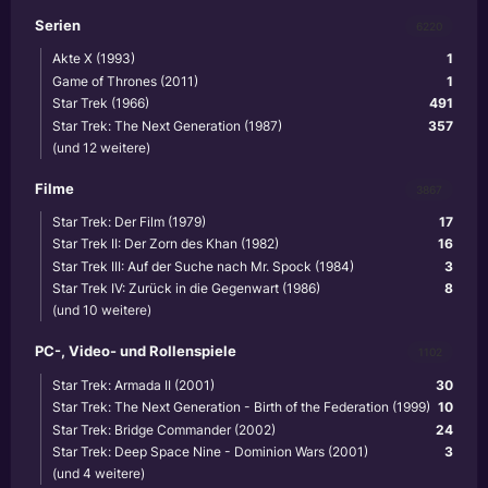
Serien
6220
Akte X (1993)
1
Game of Thrones (2011)
1
Star Trek (1966)
491
Star Trek: The Next Generation (1987)
357
(und 12 weitere)
Filme
3867
Star Trek: Der Film (1979)
17
Star Trek II: Der Zorn des Khan (1982)
16
Star Trek III: Auf der Suche nach Mr. Spock (1984)
3
Star Trek IV: Zurück in die Gegenwart (1986)
8
(und 10 weitere)
PC-, Video- und Rollenspiele
1102
Star Trek: Armada II (2001)
30
Star Trek: The Next Generation - Birth of the Federation (1999)
10
Star Trek: Bridge Commander (2002)
24
Star Trek: Deep Space Nine - Dominion Wars (2001)
3
(und 4 weitere)