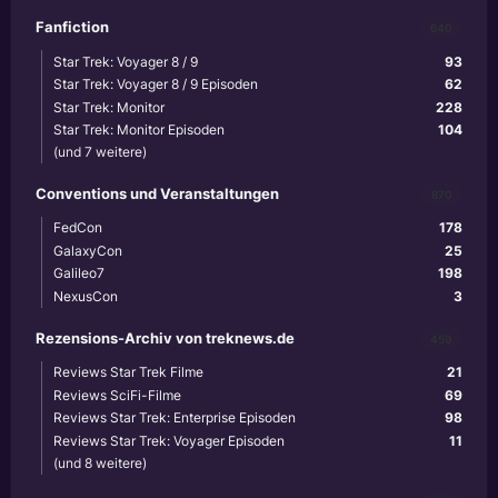
Fanfiction
640
Star Trek: Voyager 8 / 9
93
Star Trek: Voyager 8 / 9 Episoden
62
Star Trek: Monitor
228
Star Trek: Monitor Episoden
104
(und 7 weitere)
Conventions und Veranstaltungen
870
FedCon
178
GalaxyCon
25
Galileo7
198
NexusCon
3
Rezensions-Archiv von treknews.de
459
Reviews Star Trek Filme
21
Reviews SciFi-Filme
69
Reviews Star Trek: Enterprise Episoden
98
Reviews Star Trek: Voyager Episoden
11
(und 8 weitere)