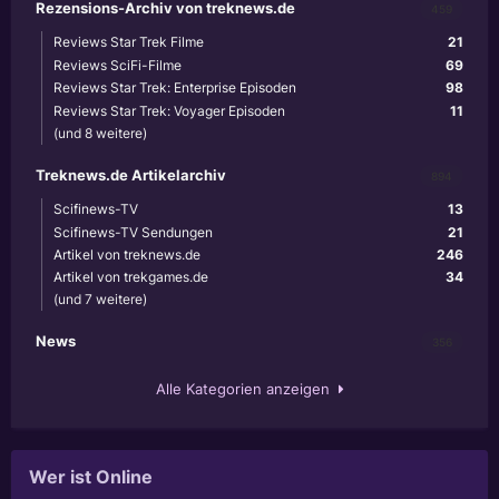
Rezensions-Archiv von treknews.de
459
Reviews Star Trek Filme
21
Reviews SciFi-Filme
69
Reviews Star Trek: Enterprise Episoden
98
Reviews Star Trek: Voyager Episoden
11
(und 8 weitere)
Treknews.de Artikelarchiv
894
Scifinews-TV
13
Scifinews-TV Sendungen
21
Artikel von treknews.de
246
Artikel von trekgames.de
34
(und 7 weitere)
News
356
Alle Kategorien anzeigen
Wer ist Online