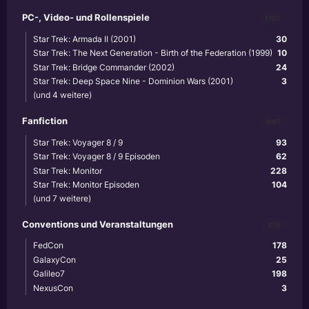
PC-, Video- und Rollenspiele
1102
Star Trek: Armada II (2001)
30
Star Trek: The Next Generation - Birth of the Federation (1999)
10
Star Trek: Bridge Commander (2002)
24
Star Trek: Deep Space Nine - Dominion Wars (2001)
3
(und 4 weitere)
Fanfiction
640
Star Trek: Voyager 8 / 9
93
Star Trek: Voyager 8 / 9 Episoden
62
Star Trek: Monitor
228
Star Trek: Monitor Episoden
104
(und 7 weitere)
Conventions und Veranstaltungen
870
FedCon
178
GalaxyCon
25
Galileo7
198
NexusCon
3