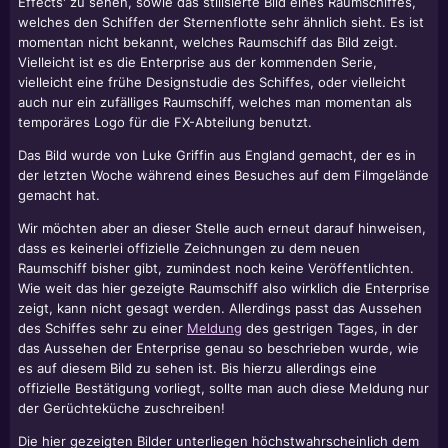
Effects' zu sehen, sowie das stilisierte Bild eines Raumschiffes,
welches den Schiffen der Sternenflotte sehr ähnlich sieht. Es ist
momentan nicht bekannt, welches Raumschiff das Bild zeigt.
Vielleicht ist es die Enterprise aus der kommenden Serie,
vielleicht eine frühe Designstudie des Schiffes, oder vielleicht
auch nur ein zufälliges Raumschiff, welches man momentan als
temporäres Logo für die FX-Abteilung benutzt.
Das Bild wurde von
Luke Griffin
aus England gemacht, der es in
der letzten Woche während eines Besuches auf dem Filmgelände
gemacht hat.
Wir möchten aber an dieser Stelle auch erneut darauf hinweisen,
dass es keinerlei offizielle Zeichnungen zu dem neuen
Raumschiff bisher gibt, zumindest noch keine Veröffentlichten.
Wie weit das hier gezeigte Raumschiff also wirklich die Enterprise
zeigt, kann nicht gesagt werden. Allerdings passt das Aussehen
des Schiffes sehr zu einer
Meldung
des gestrigen Tages, in der
das Aussehen der Enterprise genau so beschrieben wurde, wie
es auf diesem Bild zu sehen ist. Bis hierzu allerdings eine
offizielle Bestätigung vorliegt, sollte man auch diese Meldung nur
der Gerüchteküche zuschreiben!
Die hier gezeigten Bilder unterliegen höchstwahrscheinlich dem