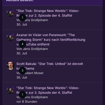
"Star Trek: Strange New Worlds": Video-
Review zur 2. Episode der 4. Staffel
1
Von
Jens Großjohann
30. Juli
Axanar im Visier von Paramount: "The
Gathering Storm" kurz nach Veröffentlichung
4
von YouTube entfernt
Von
Jens Großjohann
30. Juli
Scott Bakula: "Star Trek: United" ist derzeit
kein Thema
3
Von
Hubert Moser
30. Juli
"Star Trek: Strange New Worlds": Video-
Review zur 3. Episode der 4. Staffel
1
Von
Jens Großjohann
vor 8 Stunden