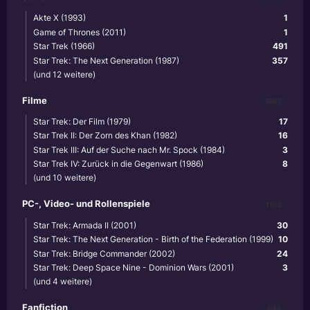
Akte X (1993)
1
Game of Thrones (2011)
1
Star Trek (1966)
491
Star Trek: The Next Generation (1987)
357
(und 12 weitere)
Filme
3867
Star Trek: Der Film (1979)
17
Star Trek II: Der Zorn des Khan (1982)
16
Star Trek III: Auf der Suche nach Mr. Spock (1984)
3
Star Trek IV: Zurück in die Gegenwart (1986)
8
(und 10 weitere)
PC-, Video- und Rollenspiele
1102
Star Trek: Armada II (2001)
30
Star Trek: The Next Generation - Birth of the Federation (1999)
10
Star Trek: Bridge Commander (2002)
24
Star Trek: Deep Space Nine - Dominion Wars (2001)
3
(und 4 weitere)
Fanfiction
640