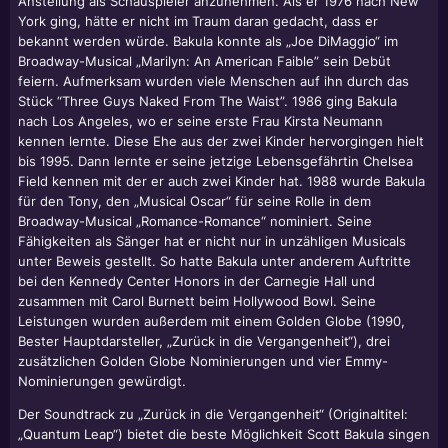
Anstellung als Schauspieler anzunehmen. Als er 1976 nach New
York ging, hätte er nicht im Traum daran gedacht, dass er
bekannt werden würde. Bakula konnte als „Joe DiMaggio“ im
Broadway-Musical „Marilyn: An American Faible” sein Debüt
feiern. Aufmerksam wurden viele Menschen auf ihn durch das
Stück “Three Guys Naked From The Waist”. 1986 ging Bakula
nach Los Angeles, wo er seine erste Frau Kirsta Neumann
kennen lernte. Diese Ehe aus der zwei Kinder hervorgingen hielt
bis 1995. Dann lernte er seine jetzige Lebensgefährtin Chelsea
Field kennen mit der er auch zwei Kinder hat. 1988 wurde Bakula
für den Tony, den „Musical Oscar“ für seine Rolle in dem
Broadway-Musical „Romance-Romance“ nominiert. Seine
Fähigkeiten als Sänger hat er nicht nur in unzähligen Musicals
unter Beweis gestellt. So hatte Bakula unter anderem Auftritte
bei den Kennedy Center Honors in der Carnegie Hall und
zusammen mit Carol Burnett beim Hollywood Bowl. Seine
Leistungen wurden außerdem mit einem Golden Globe (1990,
Bester Hauptdarsteller, „Zurück in die Vergangenheit“), drei
zusätzlichen Golden Globe Nominierungen und vier Emmy-
Nominierungen gewürdigt.
Der Soundtrack zu „Zurück in die Vergangenheit“ (Originaltitel:
„Quantum Leap“) bietet die beste Möglichkeit
Scott Bakula
singen