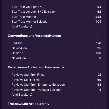
Star Trek: Voyager 8 / 9
93
Star Trek: Voyager 8 / 9 Episoden
62
Star Trek: Monitor
228
Star Trek: Monitor Episoden
104
(und 7 weitere)
Conventions und Veranstaltungen
870
FedCon
178
GalaxyCon
25
Galileo7
198
NexusCon
3
Rezensions-Archiv von treknews.de
459
Reviews Star Trek Filme
21
Reviews SciFi-Filme
69
Reviews Star Trek: Enterprise Episoden
98
Reviews Star Trek: Voyager Episoden
11
(und 8 weitere)
Treknews.de Artikelarchiv
894