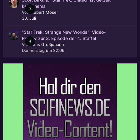
kein Thema
3
Von
Hubert Moser
30. Juli
"Star Trek: Strange New Worlds": Video-
Review zur 3. Episode der 4. Staffel
4
Von
Jens Großjohann
Donnerstag um 22:06