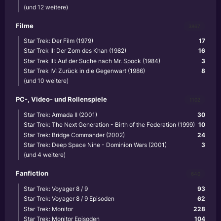
(und 12 weitere)
Filme
3867
Star Trek: Der Film (1979)
17
Star Trek II: Der Zorn des Khan (1982)
16
Star Trek III: Auf der Suche nach Mr. Spock (1984)
3
Star Trek IV: Zurück in die Gegenwart (1986)
8
(und 10 weitere)
PC-, Video- und Rollenspiele
1102
Star Trek: Armada II (2001)
30
Star Trek: The Next Generation - Birth of the Federation (1999)
10
Star Trek: Bridge Commander (2002)
24
Star Trek: Deep Space Nine - Dominion Wars (2001)
3
(und 4 weitere)
Fanfiction
640
Star Trek: Voyager 8 / 9
93
Star Trek: Voyager 8 / 9 Episoden
62
Star Trek: Monitor
228
Star Trek: Monitor Episoden
104