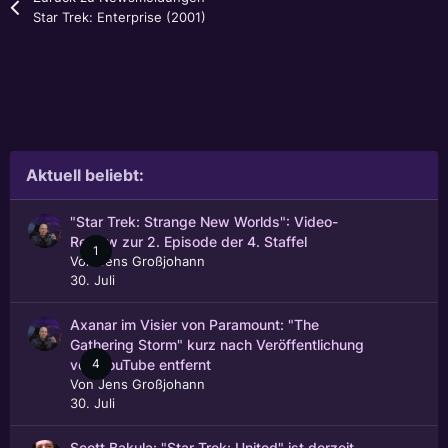
Star Trek: Enterprise (2001)
Aktuell beliebt:
"Star Trek: Strange New Worlds": Video-
Review zur 2. Episode der 4. Staffel
1
Von
Jens Großjohann
30. Juli
Axanar im Visier von Paramount: "The
Gathering Storm" kurz nach Veröffentlichung
4
von YouTube entfernt
Von
Jens Großjohann
30. Juli
Scott Bakula: "Star Trek: United" ist derzeit