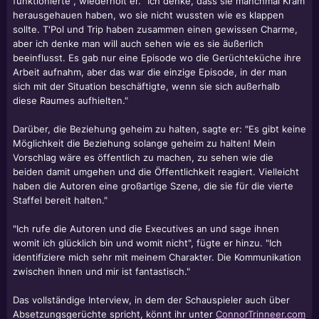
funktionierte", wiederholt er. "Ich denke, dass sie manchmal Kram
herausgehauen haben, wo sie nicht wussten wie es klappen
sollte. T'Pol und Trip haben zusammen einen gewissen Charme,
aber ich denke man will auch sehen wie es sie äußerlich
beeinflusst. Es gab nur eine Episode wo die Gerüchteküche ihre
Arbeit aufnahm, aber das war die einzige Episode, in der man
sich mit der Situation beschäftigte, wenn sie sich außerhalb
diese Raumes aufhielten."
Darüber, die Beziehung geheim zu halten, sagte er: "Es gibt keine
Möglichkeit die Beziehung solange geheim zu halten! Mein
Vorschlag wäre es öffentlich zu machen, zu sehen wie die
beiden damit umgehen und die Öffentlichkeit reagiert. Vielleicht
haben die Autoren eine großartige Szene, die sie für die vierte
Staffel bereit halten."
"Ich rufe die Autoren und die Executives an und sage ihnen
womit ich glücklich bin und womit nicht", fügte er hinzu. "Ich
identifiziere mich sehr mit meinem Charakter. Die Kommunikation
zwischen ihnen und mir ist fantastisch."
Das vollständige Interview, in dem der Schauspieler auch über
Absetzungsgerüchte spricht, könnt ihr unter
ConnorTrinneer.com