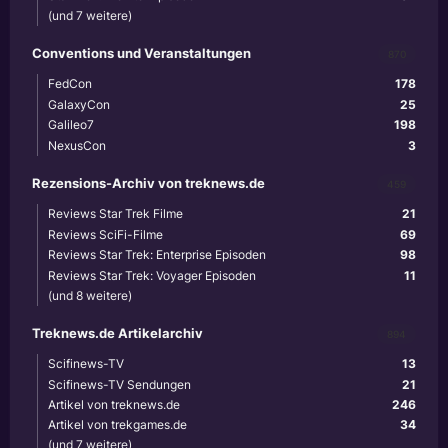
(und 7 weitere)
Conventions und Veranstaltungen
870
FedCon
178
GalaxyCon
25
Galileo7
198
NexusCon
3
Rezensions-Archiv von treknews.de
459
Reviews Star Trek Filme
21
Reviews SciFi-Filme
69
Reviews Star Trek: Enterprise Episoden
98
Reviews Star Trek: Voyager Episoden
11
(und 8 weitere)
Treknews.de Artikelarchiv
894
Scifinews-TV
13
Scifinews-TV Sendungen
21
Artikel von treknews.de
246
Artikel von trekgames.de
34
(und 7 weitere)