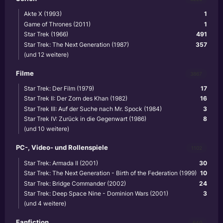
Akte X (1993)
1
Game of Thrones (2011)
1
Star Trek (1966)
491
Star Trek: The Next Generation (1987)
357
(und 12 weitere)
Filme
3867
Star Trek: Der Film (1979)
17
Star Trek II: Der Zorn des Khan (1982)
16
Star Trek III: Auf der Suche nach Mr. Spock (1984)
3
Star Trek IV: Zurück in die Gegenwart (1986)
8
(und 10 weitere)
PC-, Video- und Rollenspiele
1102
Star Trek: Armada II (2001)
30
Star Trek: The Next Generation - Birth of the Federation (1999)
10
Star Trek: Bridge Commander (2002)
24
Star Trek: Deep Space Nine - Dominion Wars (2001)
3
(und 4 weitere)
Fanfiction
640