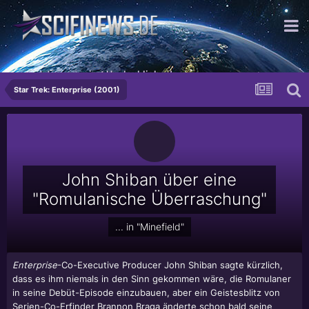
...und dann passiert Unglaubliches!
Star Trek: Enterprise (2001)
John Shiban über eine
"Romulanische Überraschung"
... in "Minefield"
Enterprise
-Co-Executive Producer
John Shiban
sagte kürzlich,
dass es ihm niemals in den Sinn gekommen wäre, die Romulaner
in seine Debüt-Episode einzubauen, aber ein Geistesblitz von
Serien-Co-Erfinder
Brannon Braga
änderte schon bald seine