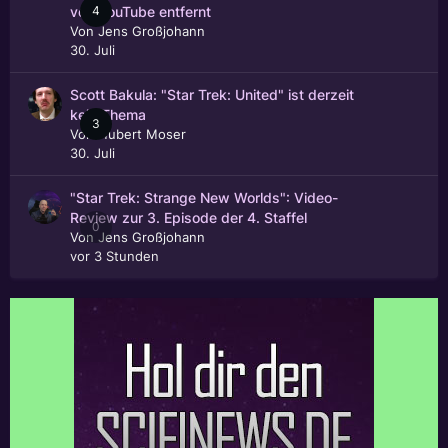
4
von YouTube entfernt
Von
Jens Großjohann
30. Juli
Scott Bakula: "Star Trek: United" ist derzeit
kein Thema
3
Von
Hubert Moser
30. Juli
"Star Trek: Strange New Worlds": Video-
Review zur 3. Episode der 4. Staffel
0
Von
Jens Großjohann
vor 3 Stunden