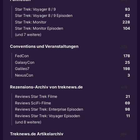
Star Trek: Voyager 8 / 9
93
Star Trek: Voyager 8 / 9 Episoden
62
Star Trek: Monitor
228
Star Trek: Monitor Episoden
104
(und 7 weitere)
Conventions und Veranstaltungen
870
FedCon
178
GalaxyCon
25
Galileo7
198
NexusCon
3
Rezensions-Archiv von treknews.de
459
Reviews Star Trek Filme
21
Reviews SciFi-Filme
69
Reviews Star Trek: Enterprise Episoden
98
Reviews Star Trek: Voyager Episoden
11
(und 8 weitere)
Treknews.de Artikelarchiv
894