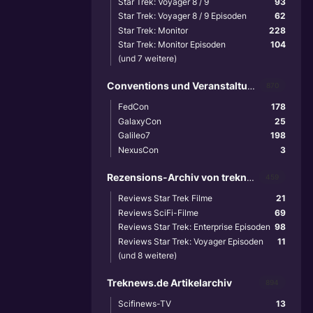
Star Trek: Voyager 8 / 9
93
Star Trek: Voyager 8 / 9 Episoden
62
Star Trek: Monitor
228
Star Trek: Monitor Episoden
104
(und 7 weitere)
Conventions und Veranstaltungen
870
FedCon
178
GalaxyCon
25
Galileo7
198
NexusCon
3
Rezensions-Archiv von treknews.de
459
Reviews Star Trek Filme
21
Reviews SciFi-Filme
69
Reviews Star Trek: Enterprise Episoden
98
Reviews Star Trek: Voyager Episoden
11
(und 8 weitere)
Treknews.de Artikelarchiv
894
Scifinews-TV
13