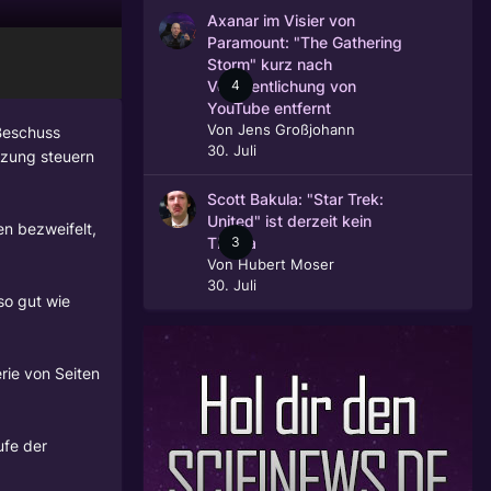
Axanar im Visier von
Paramount: "The Gathering
Storm" kurz nach
4
Veröffentlichung von
YouTube entfernt
Von
Jens Großjohann
Beschuss
30. Juli
tzung steuern
Scott Bakula: "Star Trek:
United" ist derzeit kein
en bezweifelt,
3
Thema
Von
Hubert Moser
30. Juli
so gut wie
rie von Seiten
ufe der