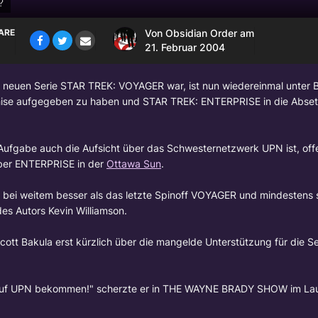
?
ARE
Von
Obsidian Order
am
21. Februar 2004
s neuen Serie STAR TREK: VOYAGER war, ist nun wiedereinmal unter 
hise aufgegeben zu haben und STAR TREK: ENTERPRISE in die Abse
 Aufgabe auch die Aufsicht über das Schwesternetzwerk UPN ist, off
 über ENTERPRISE in der
Ottawa Sun
.
 ist bei weitem besser als das letzte Spinoff VOYAGER und mindestens 
es Autors Kevin Williamson.
cott Bakula
erst kürzlich über die mangelde Unterstützung für die Se
 wir auf UPN bekommen!" scherzte er in THE WAYNE BRADY SHOW im La