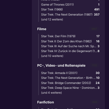
Game of Thrones (2011)
1
Star Trek (1966)
491
Star Trek: The Next Generation (1987)
357
(und 12 weitere)
Filme
3867
Star Trek: Der Film (1979)
17
Star Trek II: Der Zorn des Khan (1982)
16
Star Trek III: Auf der Suche nach Mr. Spock (1984)
3
Star Trek IV: Zurück in die Gegenwart (1986)
8
(und 10 weitere)
PC-, Video- und Rollenspiele
1102
Star Trek: Armada II (2001)
30
Star Trek: The Next Generation - Birth of the Federation (1999)
10
Star Trek: Bridge Commander (2002)
24
Star Trek: Deep Space Nine - Dominion Wars (2001)
3
(und 4 weitere)
Fanfiction
640