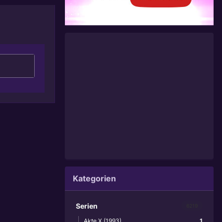
Kategorien
Serien
6219
Akte X (1993)
1