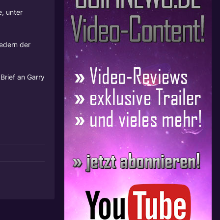
e, unter
edern der
Brief an Garry