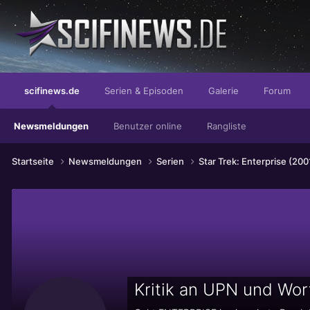
...unter der Kleidung nackt!
scifinews.de
Serien & Episoden
Galerie
Forum
Newsmeldungen
Benutzer online
Rangliste
Startseite
Newsmeldungen
Serien
Star Trek: Enterprise (200
Kritik an UPN und Wo