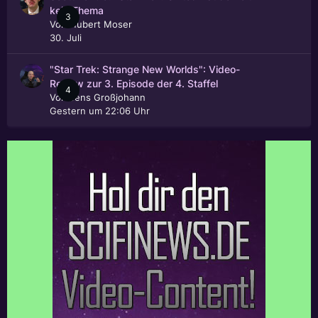
kein Thema
3
Von
Hubert Moser
30. Juli
"Star Trek: Strange New Worlds": Video-
Review zur 3. Episode der 4. Staffel
4
Von
Jens Großjohann
Gestern um 22:06 Uhr