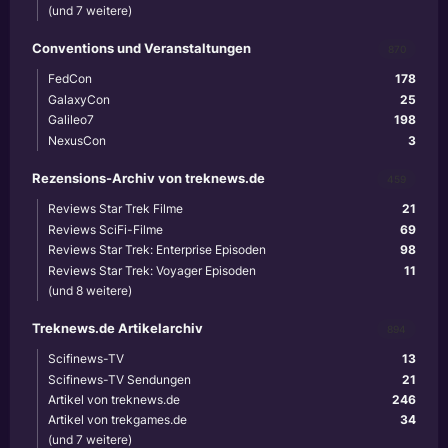
(und 7 weitere)
Conventions und Veranstaltungen
870
FedCon
178
GalaxyCon
25
Galileo7
198
NexusCon
3
Rezensions-Archiv von treknews.de
459
Reviews Star Trek Filme
21
Reviews SciFi-Filme
69
Reviews Star Trek: Enterprise Episoden
98
Reviews Star Trek: Voyager Episoden
11
(und 8 weitere)
Treknews.de Artikelarchiv
894
Scifinews-TV
13
Scifinews-TV Sendungen
21
Artikel von treknews.de
246
Artikel von trekgames.de
34
(und 7 weitere)