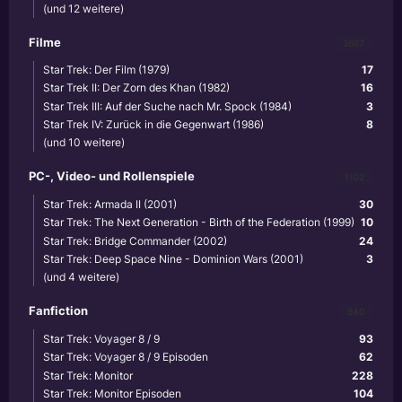
(und 12 weitere)
Filme
3867
Star Trek: Der Film (1979)
17
Star Trek II: Der Zorn des Khan (1982)
16
Star Trek III: Auf der Suche nach Mr. Spock (1984)
3
Star Trek IV: Zurück in die Gegenwart (1986)
8
(und 10 weitere)
PC-, Video- und Rollenspiele
1102
Star Trek: Armada II (2001)
30
Star Trek: The Next Generation - Birth of the Federation (1999)
10
Star Trek: Bridge Commander (2002)
24
Star Trek: Deep Space Nine - Dominion Wars (2001)
3
(und 4 weitere)
Fanfiction
640
Star Trek: Voyager 8 / 9
93
Star Trek: Voyager 8 / 9 Episoden
62
Star Trek: Monitor
228
Star Trek: Monitor Episoden
104