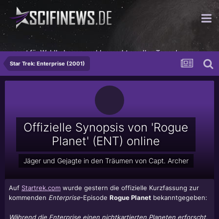
sorgt für Wohlbehagen, wohlgemerkt an allen Tagen!
Star Trek: Enterprise (2001)
Offizielle Synopsis von 'Rogue
Planet' (ENT) online
Jäger und Gejagte in den Träumen von Capt. Archer
Auf
Startrek.com
wurde gestern die offizielle Kurzfassung zur
kommenden
Enterprise
-Episode
Rogue Planet
bekanntgegeben:
Während die Enterprise einen nichtkartierten Planeten erforscht,