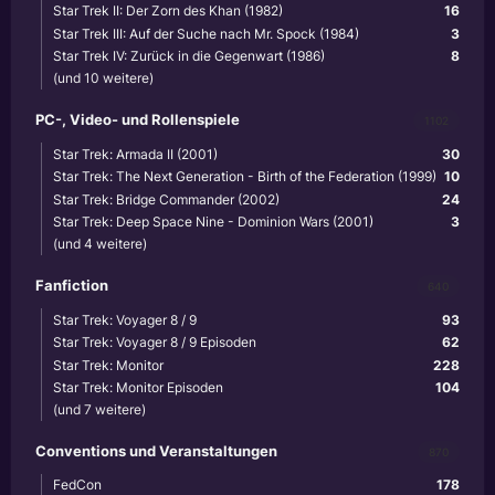
Star Trek II: Der Zorn des Khan (1982)
16
Star Trek III: Auf der Suche nach Mr. Spock (1984)
3
Star Trek IV: Zurück in die Gegenwart (1986)
8
(und 10 weitere)
PC-, Video- und Rollenspiele
1102
Star Trek: Armada II (2001)
30
Star Trek: The Next Generation - Birth of the Federation (1999)
10
Star Trek: Bridge Commander (2002)
24
Star Trek: Deep Space Nine - Dominion Wars (2001)
3
(und 4 weitere)
Fanfiction
640
Star Trek: Voyager 8 / 9
93
Star Trek: Voyager 8 / 9 Episoden
62
Star Trek: Monitor
228
Star Trek: Monitor Episoden
104
(und 7 weitere)
Conventions und Veranstaltungen
870
FedCon
178