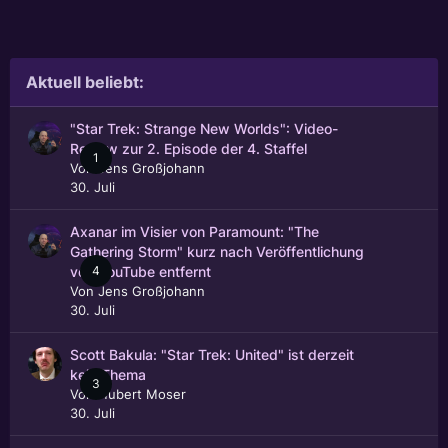
Aktuell beliebt:
"Star Trek: Strange New Worlds": Video-
Review zur 2. Episode der 4. Staffel
1
Von
Jens Großjohann
30. Juli
Axanar im Visier von Paramount: "The
Gathering Storm" kurz nach Veröffentlichung
4
von YouTube entfernt
Von
Jens Großjohann
30. Juli
Scott Bakula: "Star Trek: United" ist derzeit
kein Thema
3
Von
Hubert Moser
30. Juli