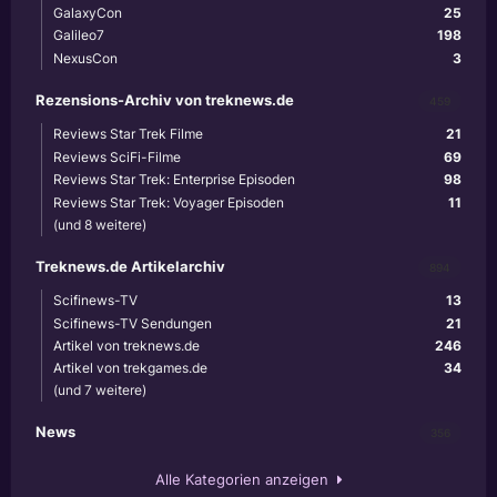
GalaxyCon
25
Galileo7
198
NexusCon
3
Rezensions-Archiv von treknews.de
459
Reviews Star Trek Filme
21
Reviews SciFi-Filme
69
Reviews Star Trek: Enterprise Episoden
98
Reviews Star Trek: Voyager Episoden
11
(und 8 weitere)
Treknews.de Artikelarchiv
894
Scifinews-TV
13
Scifinews-TV Sendungen
21
Artikel von treknews.de
246
Artikel von trekgames.de
34
(und 7 weitere)
News
356
Alle Kategorien anzeigen