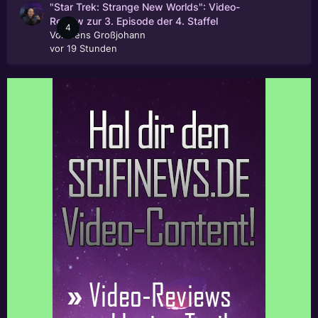
"Star Trek: Strange New Worlds": Video-
Review zur 3. Episode der 4. Staffel
4
Von
Jens Großjohann
vor 19 Stunden