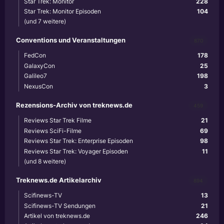
Star Trek: Monitor
228
Star Trek: Monitor Episoden
104
(und 7 weitere)
Conventions und Veranstaltungen
870
FedCon
178
GalaxyCon
25
Galileo7
198
NexusCon
3
Rezensions-Archiv von treknews.de
459
Reviews Star Trek Filme
21
Reviews SciFi-Filme
69
Reviews Star Trek: Enterprise Episoden
98
Reviews Star Trek: Voyager Episoden
11
(und 8 weitere)
Treknews.de Artikelarchiv
894
Scifinews-TV
13
Scifinews-TV Sendungen
21
Artikel von treknews.de
246