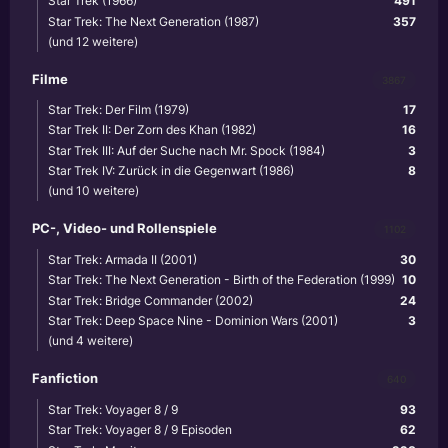
Star Trek (1966)
491
Star Trek: The Next Generation (1987)
357
(und 12 weitere)
Filme
3867
Star Trek: Der Film (1979)
17
Star Trek II: Der Zorn des Khan (1982)
16
Star Trek III: Auf der Suche nach Mr. Spock (1984)
3
Star Trek IV: Zurück in die Gegenwart (1986)
8
(und 10 weitere)
PC-, Video- und Rollenspiele
1102
Star Trek: Armada II (2001)
30
Star Trek: The Next Generation - Birth of the Federation (1999)
10
Star Trek: Bridge Commander (2002)
24
Star Trek: Deep Space Nine - Dominion Wars (2001)
3
(und 4 weitere)
Fanfiction
640
Star Trek: Voyager 8 / 9
93
Star Trek: Voyager 8 / 9 Episoden
62