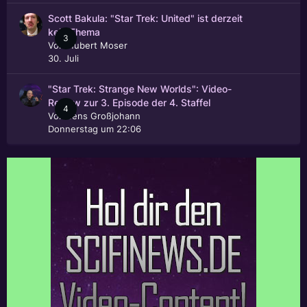
Scott Bakula: "Star Trek: United" ist derzeit
kein Thema
3
Von
Hubert Moser
30. Juli
"Star Trek: Strange New Worlds": Video-
Review zur 3. Episode der 4. Staffel
4
Von
Jens Großjohann
Donnerstag um 22:06