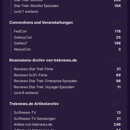
Star Trek: Monitor Episoden
104
(und 7 weitere)
Conventions und Veranstaltungen
870
FedCon
178
GalaxyCon
25
Galileo7
198
NexusCon
3
Rezensions-Archiv von treknews.de
459
Reviews Star Trek Filme
21
Reviews SciFi-Filme
69
Reviews Star Trek: Enterprise Episoden
98
Reviews Star Trek: Voyager Episoden
11
(und 8 weitere)
Treknews.de Artikelarchiv
894
Scifinews-TV
13
Scifinews-TV Sendungen
21
Artikel von treknews.de
246