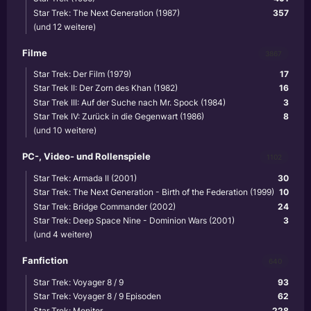
Star Trek: The Next Generation (1987)
357
(und 12 weitere)
Filme
3867
Star Trek: Der Film (1979)
17
Star Trek II: Der Zorn des Khan (1982)
16
Star Trek III: Auf der Suche nach Mr. Spock (1984)
3
Star Trek IV: Zurück in die Gegenwart (1986)
8
(und 10 weitere)
PC-, Video- und Rollenspiele
1102
Star Trek: Armada II (2001)
30
Star Trek: The Next Generation - Birth of the Federation (1999)
10
Star Trek: Bridge Commander (2002)
24
Star Trek: Deep Space Nine - Dominion Wars (2001)
3
(und 4 weitere)
Fanfiction
640
Star Trek: Voyager 8 / 9
93
Star Trek: Voyager 8 / 9 Episoden
62
Star Trek: Monitor
228