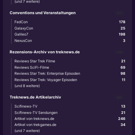
(und 7 weitere)
Conventions und Veranstaltungen
870
FedCon
178
GalaxyCon
25
Galileo7
198
NexusCon
3
Rezensions-Archiv von treknews.de
459
Reviews Star Trek Filme
21
Reviews SciFi-Filme
69
Reviews Star Trek: Enterprise Episoden
98
Reviews Star Trek: Voyager Episoden
11
(und 8 weitere)
Treknews.de Artikelarchiv
894
Scifinews-TV
13
Scifinews-TV Sendungen
21
Artikel von treknews.de
246
Artikel von trekgames.de
34
(und 7 weitere)