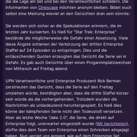
die die Lage am Set und bei den Verantwortlichen schildern. Die
Informanten von
Cinescape
möchten anonym bleiben. Bildet euch
selbst eine Meinung wieviel an den Gerüchten dran sein könnte:
Sie werden sich sicher an die Spekulationen erinnern, die im
letzten Jahr kursierten. Es hieß für "Star Trek: Enterprise"
bestände die möglicherweise die Gefahr einer Absetzung. Viele
diese Ängste schienen der Verkürzung der dritten Enterprise
Staffel auf 24 Episoden zu entspringen. Dies und die
entäuschenden Quoten erzeugten das Gerücht die Serie sei in
Gefahr. Es gab auch Gerüchte über einen Progarmmplatzwechsel
von Mittwoch auf Freitag abend.
UPN Verantwortliche und Enterprise Produzent
Rick Berman
zerstreuten das Gerücht, dass die Serie auf den Freitag
umziehen würde, bestätigten aber, dass die dritte Staffel kürzer
sein würde als die vorhergehenden. Trotzdem wurden die
Nachrichten als unbedeutend heruntergespielt. Es hieß dies
könne der kämpfenden Serie nicht den Todesstoß versetzen.
Aber als letzte Woche "Jake 2.0", die Serie, die direkt auf
Enterprise folgt, unerwartet eingestellt wurde (
Wir berichteten
),
dürfte dies dem Team von Enterprise einen Schrecken eingejagt
haben. Nun verriet uns jemand, wie auf dem Enterprise Set