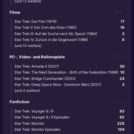
(und 12 weitere)
Filme
3867
Star Trek: Der Film (1979)
17
Star Trek II: Der Zorn des Khan (1982)
16
Star Trek III: Auf der Suche nach Mr. Spock (1984)
3
Star Trek IV: Zurück in die Gegenwart (1986)
8
(und 10 weitere)
PC-, Video- und Rollenspiele
1102
Star Trek: Armada II (2001)
30
Star Trek: The Next Generation - Birth of the Federation (1999)
10
Star Trek: Bridge Commander (2002)
24
Star Trek: Deep Space Nine - Dominion Wars (2001)
3
(und 4 weitere)
Fanfiction
640
Star Trek: Voyager 8 / 9
93
Star Trek: Voyager 8 / 9 Episoden
62
Star Trek: Monitor
228
Star Trek: Monitor Episoden
104