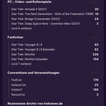
PC-, Video- und Rollenspiele
1102
Star Trek: Armada II (2001)
30
Star Trek: The Next Generation - Birth of the Federation (1999)
10
Star Trek: Bridge Commander (2002)
24
Star Trek: Deep Space Nine - Dominion Wars (2001)
3
(und 4 weitere)
Fanfiction
640
Star Trek: Voyager 8 / 9
93
Star Trek: Voyager 8 / 9 Episoden
62
Star Trek: Monitor
228
Star Trek: Monitor Episoden
104
(und 7 weitere)
Conventions und Veranstaltungen
870
FedCon
178
GalaxyCon
25
Galileo7
198
NexusCon
3
Rezensions-Archiv von treknews.de
459