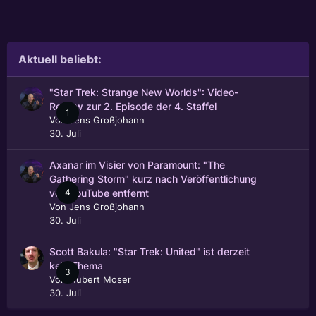
Aktuell beliebt:
"Star Trek: Strange New Worlds": Video-
Review zur 2. Episode der 4. Staffel
1
Von
Jens Großjohann
30. Juli
Axanar im Visier von Paramount: "The
Gathering Storm" kurz nach Veröffentlichung
4
von YouTube entfernt
Von
Jens Großjohann
30. Juli
Scott Bakula: "Star Trek: United" ist derzeit
kein Thema
3
Von
Hubert Moser
30. Juli