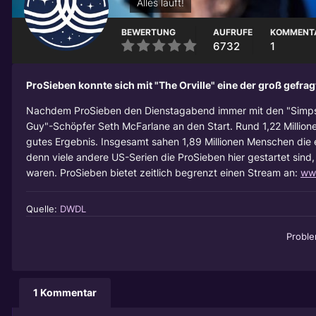
Alles läuft!
BEWERTUNG
AUFRUFE
KOMMENT
6732
1
ProSieben konnte sich mit "The Orville" eine der groß gefra
Nachdem ProSieben den Dienstagabend immer mit den "Simpsons
Guy"-Schöpfer Seth McFarlane an den Start. Rund 1,22 Millione
gutes Ergebnis. Insgesamt sahen 1,89 Millionen Menschen die er
denn viele andere US-Serien die ProSieben hier gestartet sind
waren. ProSieben bietet zeitlich begrenzt einen Stream an:
ww
Quelle:
DWDL
Probl
1 Kommentar