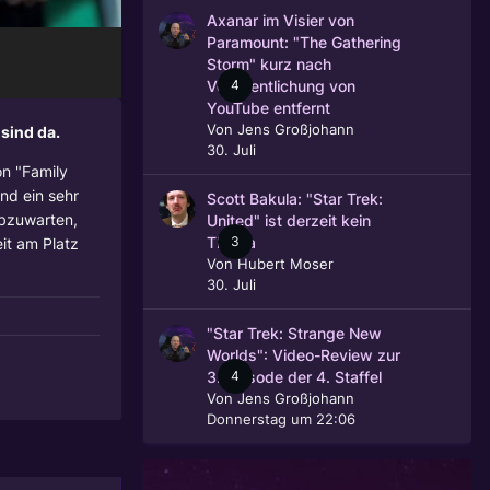
Axanar im Visier von
Paramount: "The Gathering
Storm" kurz nach
4
Veröffentlichung von
YouTube entfernt
Von
Jens Großjohann
 sind da.
30. Juli
n "Family
nd ein sehr
Scott Bakula: "Star Trek:
abzuwarten,
United" ist derzeit kein
3
eit am Platz
Thema
Von
Hubert Moser
30. Juli
"Star Trek: Strange New
Worlds": Video-Review zur
4
3. Episode der 4. Staffel
Von
Jens Großjohann
Donnerstag um 22:06