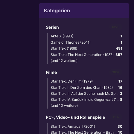
Kategorien
Serien
6220
Akte X (1993)
1
Game of Thrones (2011)
1
Star Trek (1966)
491
Star Trek: The Next Generation (1987)
357
(und 12 weitere)
Filme
3867
Star Trek: Der Film (1979)
17
Star Trek II: Der Zorn des Khan (1982)
16
Star Trek III: Auf der Suche nach Mr. Spock (1984)
3
Star Trek IV: Zurück in die Gegenwart (1986)
8
(und 10 weitere)
PC-, Video- und Rollenspiele
1102
Star Trek: Armada II (2001)
30
Star Trek: The Next Generation - Birth of the Federation (1999)
10