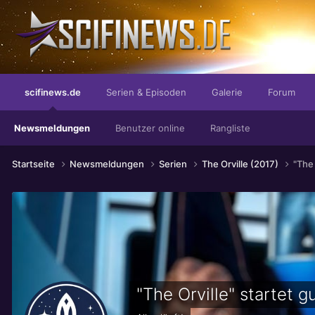
...die letzte Sache der Romantik
scifinews.de
Serien & Episoden
Galerie
Forum
Newsmeldungen
Benutzer online
Rangliste
Startseite
Newsmeldungen
Serien
The Orville (2017)
"The 
"The Orville" startet g