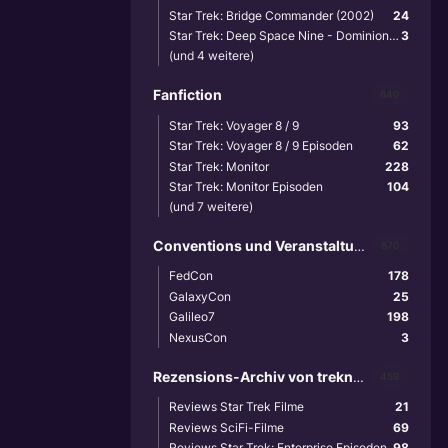
Star Trek: Bridge Commander (2002)
24
Star Trek: Deep Space Nine - Dominion Wars (2001)
3
(und 4 weitere)
Fanfiction
640
Star Trek: Voyager 8 / 9
93
Star Trek: Voyager 8 / 9 Episoden
62
Star Trek: Monitor
228
Star Trek: Monitor Episoden
104
(und 7 weitere)
Conventions und Veranstaltungen
870
FedCon
178
GalaxyCon
25
Galileo7
198
NexusCon
3
Rezensions-Archiv von treknews.de
459
Reviews Star Trek Filme
21
Reviews SciFi-Filme
69
Reviews Star Trek: Enterprise Episoden
98