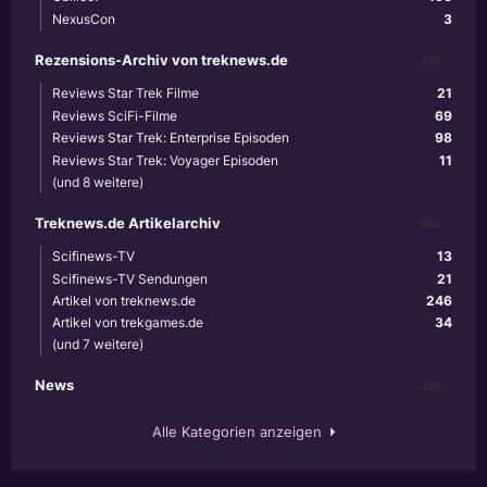
NexusCon
3
Rezensions-Archiv von treknews.de
459
Reviews Star Trek Filme
21
Reviews SciFi-Filme
69
Reviews Star Trek: Enterprise Episoden
98
Reviews Star Trek: Voyager Episoden
11
(und 8 weitere)
Treknews.de Artikelarchiv
894
Scifinews-TV
13
Scifinews-TV Sendungen
21
Artikel von treknews.de
246
Artikel von trekgames.de
34
(und 7 weitere)
News
356
Alle Kategorien anzeigen