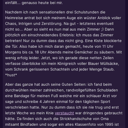
einfällt... genauso heute bei mir.
Nachdem ich nach sensationellen drei Schulstunden die
Heimreise antrat bot sich meinem Auge ein wüster Anblick voller
Chaos, Intrigen und Zerstörung. Na gut - letzteres eventuell
nicht so... Aber so sieht es nun mal aus mein Zimmer ;) Dann
plötzlich ein einschneidendes Erlebnis: Ich muss das Zimmer
betreten! Nur zu dumm dass das nicht ging. Eine Kiste blockierte
die Tür. Also habe ich mich daran gemacht, heute von 11 Uhr
Morgens bis ca. 18 Uhr Abends meine Gemächer zu säubern. Mit
wenig erfolg leider. Jetzt, wo ich gerade diese netten Zeilen
verfasse überblicke ich mein Königreich voller Blauer Müllsäcke,
vom Schrank gerissenen Schachteln und jeder Menge Staub.
*hust*
Aber das ganze hat auch seine Guten Seiten: ich fand beim
durchwühlen meiner zahlreichen, randvollgefüllten Schubladen
eine Bandage für meinen Fuß welche mir ein schlauer Arzt vor
sage und schreibe 4 Jahren einmal für den täglichen Sport
verschrieben hatte. Nur zu dumm dass ich sie nie trug und erst
letzte Woche wo mein Knie
verstaucht
war dringendes gebraucht
hätte. Da finden sich auch die Strickhandschuhe von Oma
mitsamt Bindfaden und sogar ein altes Klassenfoto von 1995 ist