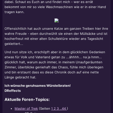
dabei. Schaut es Euch an und findet mich - wer es errät
bekommt von mir so viele Waschmaschinen wie er in einer Hand
tragen kann.
Offensichtlich hat auch unsere Katze am ganzen Treiben hier ihre
wahre Freude - eben durchwühlt sie einen der Müllsäcke und ist
hocherfreut mit einer alten Schullektüre wieder ans Tageslicht
geklettert...
Und nun sitze ich, erschöpft aber in dem glücklichen Gedanken
etwas für Volk und Vaterland getan zu ...ähhhh... na ja hmm...
glücklich halt, warum auch immer, in meinem Unaufgeräumten
Zimmer, überblicke geniehaft das Chaos, fühle mich überlegen
und bin erstaunt dass es diese Chronik doch auf eine nette
Länge gebracht hat.
Ich wünsche geruhsames Würstelbraten!
DReffects
Aktuelle Foren-Topics:
Master of Trek
(Seiten
1
2
3
..44
)