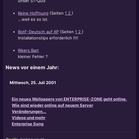
unser ST-Quiz
Keine Hoffnung
(Seiten
1
2
)
...weil es so ist.
BotF-Deutsch auf XP
(Seiten
1
2
)
Installationstips erforderlich !!!!
Rikers Bart
kleiner Fehler ?
News vor einem Jahr:
Mittwoch, 25. Juli 2001
Ein neues Wallpapers von ENTERPRISE-ZONE geht online.
Wie sind wieder online auf neuem Server
Veränderungen...
Videos und mehr
Enterprise Song