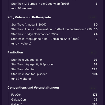
Star Trek IV: Zurück in die Gegenwart (1986)
8
(und 10 weitere)
PC-, Video- und Rollenspiele
1102
Star Trek: Armada II (2001)
30
Star Trek: The Next Generation - Birth of the Federation (1999)
10
Star Trek: Bridge Commander (2002)
24
Star Trek: Deep Space Nine - Dominion Wars (2001)
3
(und 4 weitere)
Fanfiction
640
Star Trek: Voyager 8 / 9
93
Star Trek: Voyager 8 / 9 Episoden
62
Star Trek: Monitor
228
Star Trek: Monitor Episoden
104
(und 7 weitere)
Conventions und Veranstaltungen
870
FedCon
178
GalaxyCon
25
Galileo7
198