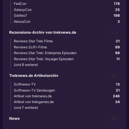
FedCon
178
GalaxyCon
25
Galileo7
198
NexusCon
3
Rezensions-Archiv von treknews.de
459
Reviews Star Trek Filme
21
Reviews SciFi-Filme
69
Reviews Star Trek: Enterprise Episoden
98
Reviews Star Trek: Voyager Episoden
11
(und 8 weitere)
Treknews.de Artikelarchiv
894
Scifinews-TV
13
Scifinews-TV Sendungen
21
Artikel von treknews.de
246
Artikel von trekgames.de
34
(und 7 weitere)
News
356