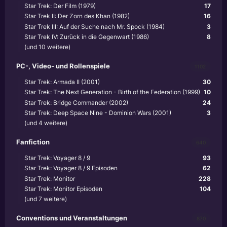
Star Trek: Der Film (1979)
17
Star Trek II: Der Zorn des Khan (1982)
16
Star Trek III: Auf der Suche nach Mr. Spock (1984)
3
Star Trek IV: Zurück in die Gegenwart (1986)
8
(und 10 weitere)
PC-, Video- und Rollenspiele
1102
Star Trek: Armada II (2001)
30
Star Trek: The Next Generation - Birth of the Federation (1999)
10
Star Trek: Bridge Commander (2002)
24
Star Trek: Deep Space Nine - Dominion Wars (2001)
3
(und 4 weitere)
Fanfiction
640
Star Trek: Voyager 8 / 9
93
Star Trek: Voyager 8 / 9 Episoden
62
Star Trek: Monitor
228
Star Trek: Monitor Episoden
104
(und 7 weitere)
Conventions und Veranstaltungen
870