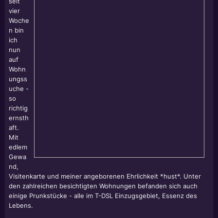
seit
vier
Woche
n bin
ich
nun
auf
Wohn
ungss
uche -
so
richtig
ernsth
aft.
Mit
edlem
Gewa
nd,
Visitenkarte und meiner angeborenen Ehrlichkeit *hust*. Unter
den zahlreichen besichtigten Wohnungen befanden sich auch
einige Prunkstücke - alle im T-DSL Einzugsgebiet, Essenz des
Lebens.