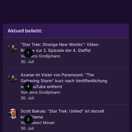
Aktuell beliebt:
"Star Trek: Strange New Worlds": Video-
Review zur 2. Episode der 4. Staffel
1
Von
Jens Großjohann
30. Juli
Axanar im Visier von Paramount: "The
Gathering Storm" kurz nach Veröffentlichung
4
von YouTube entfernt
Von
Jens Großjohann
30. Juli
Scott Bakula: "Star Trek: United" ist derzeit
kein Thema
3
Von
Hubert Moser
30. Juli