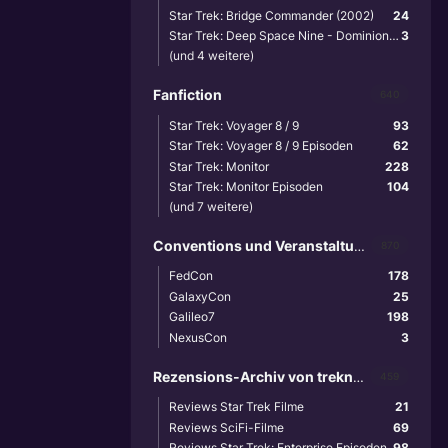
Star Trek: Bridge Commander (2002)
24
Star Trek: Deep Space Nine - Dominion Wars (2001)
3
(und 4 weitere)
Fanfiction
640
Star Trek: Voyager 8 / 9
93
Star Trek: Voyager 8 / 9 Episoden
62
Star Trek: Monitor
228
Star Trek: Monitor Episoden
104
(und 7 weitere)
Conventions und Veranstaltungen
870
FedCon
178
GalaxyCon
25
Galileo7
198
NexusCon
3
Rezensions-Archiv von treknews.de
459
Reviews Star Trek Filme
21
Reviews SciFi-Filme
69
Reviews Star Trek: Enterprise Episoden
98