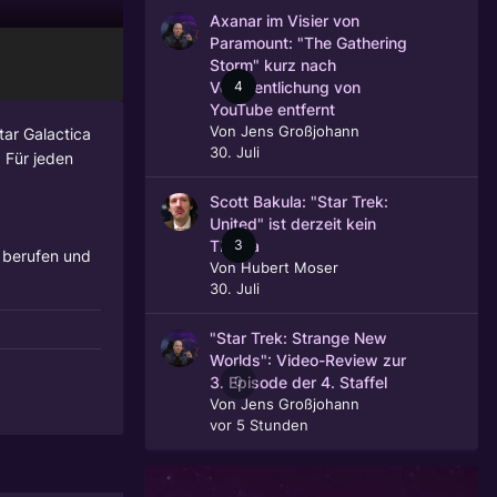
Axanar im Visier von
Paramount: "The Gathering
Storm" kurz nach
4
Veröffentlichung von
YouTube entfernt
Von
Jens Großjohann
tar Galactica
30. Juli
 Für jeden
Scott Bakula: "Star Trek:
United" ist derzeit kein
3
Thema
d berufen und
Von
Hubert Moser
30. Juli
"Star Trek: Strange New
Worlds": Video-Review zur
0
3. Episode der 4. Staffel
Von
Jens Großjohann
vor 5 Stunden