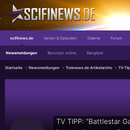
möchte von jetzt an nur noch Loretta genannt werden. Das ist ih
scifinews.de
Serien & Episoden
Galerie
Forum
Newsmeldungen
Benutzer online
Rangliste
Startseite
Newsmeldungen
Treknews.de Artikelarchiv
TV-Ti
TV TIPP: "Battlestar G