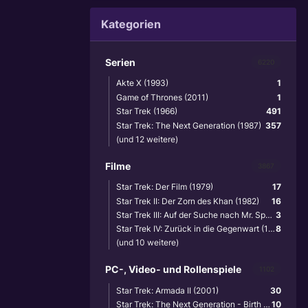
Kategorien
Serien
6220
Akte X (1993)
1
Game of Thrones (2011)
1
Star Trek (1966)
491
Star Trek: The Next Generation (1987)
357
(und 12 weitere)
Filme
3867
Star Trek: Der Film (1979)
17
Star Trek II: Der Zorn des Khan (1982)
16
Star Trek III: Auf der Suche nach Mr. Spock (1984)
3
Star Trek IV: Zurück in die Gegenwart (1986)
8
(und 10 weitere)
PC-, Video- und Rollenspiele
1102
Star Trek: Armada II (2001)
30
Star Trek: The Next Generation - Birth of the Federation (1999)
10