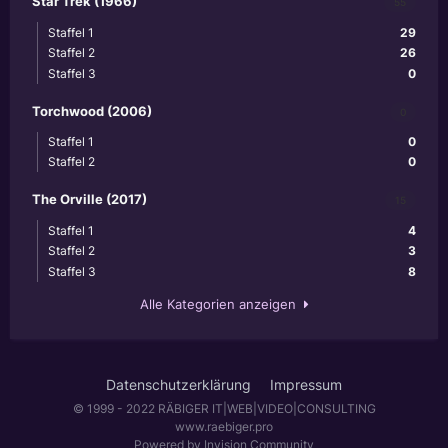
Star Trek (1966)
55
Staffel 1
29
Staffel 2
26
Staffel 3
0
Torchwood (2006)
0
Staffel 1
0
Staffel 2
0
The Orville (2017)
15
Staffel 1
4
Staffel 2
3
Staffel 3
8
Alle Kategorien anzeigen
Datenschutzerklärung
Impressum
© 1999 - 2022 RÄBIGER IT|WEB|VIDEO|CONSULTING
www.raebiger.pro
Powered by Invision Community