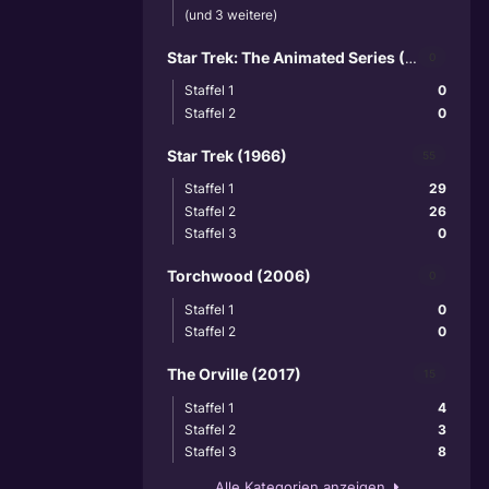
(und 3 weitere)
Star Trek: The Animated Series (1973)
0
Staffel 1
0
Staffel 2
0
Star Trek (1966)
55
Staffel 1
29
Staffel 2
26
Staffel 3
0
Torchwood (2006)
0
Staffel 1
0
Staffel 2
0
The Orville (2017)
15
Staffel 1
4
Staffel 2
3
Staffel 3
8
Alle Kategorien anzeigen