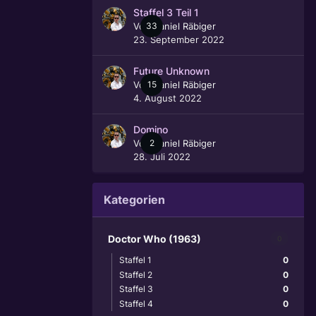
Staffel 3 Teil 1
Von
33
Daniel Räbiger
23. September 2022
Future Unknown
Von
15
Daniel Räbiger
4. August 2022
Domino
Von
2
Daniel Räbiger
28. Juli 2022
Kategorien
Doctor Who (1963)
0
Staffel 1
0
Staffel 2
0
Staffel 3
0
Staffel 4
0