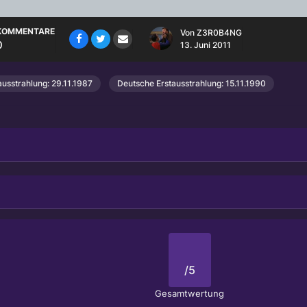
KOMMENTARE
Von
Z3R0B4NG
0
13. Juni 2011
usstrahlung: 29.11.1987
Deutsche Erstausstrahlung: 15.11.1990
/5
Gesamtwertung