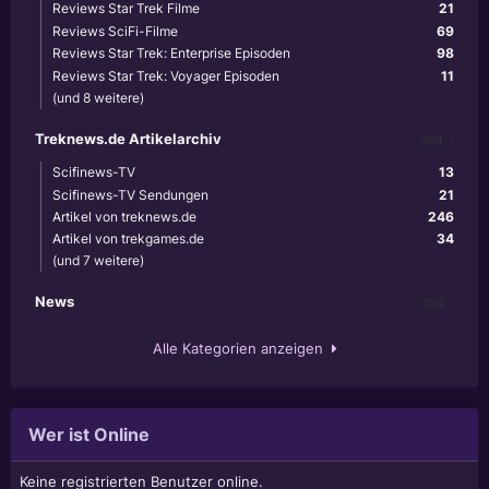
Reviews Star Trek Filme
21
Reviews SciFi-Filme
69
Reviews Star Trek: Enterprise Episoden
98
Reviews Star Trek: Voyager Episoden
11
(und 8 weitere)
Treknews.de Artikelarchiv
894
Scifinews-TV
13
Scifinews-TV Sendungen
21
Artikel von treknews.de
246
Artikel von trekgames.de
34
(und 7 weitere)
News
356
Alle Kategorien anzeigen
Wer ist Online
Keine registrierten Benutzer online.