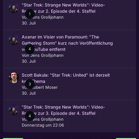
"Star Trek: Strange New Worlds": Video-
Review zur 2. Episode der 4. Staffel
1
Von
Jens Großjohann
30. Juli
Axanar im Visier von Paramount: "The
Gathering Storm" kurz nach Veröffentlichung
4
von YouTube entfernt
Von
Jens Großjohann
30. Juli
Scott Bakula: "Star Trek: United" ist derzeit
kein Thema
3
Von
Hubert Moser
30. Juli
"Star Trek: Strange New Worlds": Video-
Review zur 3. Episode der 4. Staffel
4
Von
Jens Großjohann
Donnerstag um 22:06