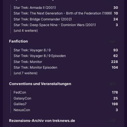
Star Trek: Armada II (2001)
30
Star Trek: The Next Generation - Birth of the Federation (1999)
10
Star Trek: Bridge Commander (2002)
24
Star Trek: Deep Space Nine - Dominion Wars (2001)
3
(und 4 weitere)
Fanfiction
640
Star Trek: Voyager 8 / 9
93
Star Trek: Voyager 8 / 9 Episoden
62
Star Trek: Monitor
228
Star Trek: Monitor Episoden
104
(und 7 weitere)
Conventions und Veranstaltungen
870
FedCon
178
GalaxyCon
25
Galileo7
198
NexusCon
3
Rezensions-Archiv von treknews.de
459