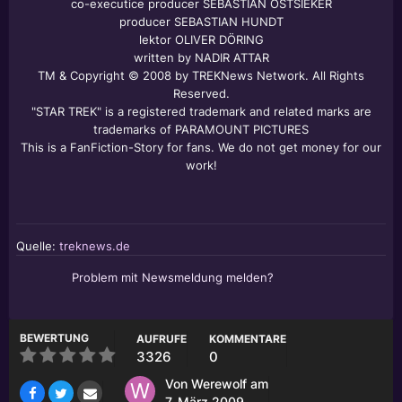
co-executice producer SEBASTIAN OSTSIEKER
producer SEBASTIAN HUNDT
lektor OLIVER DÖRING
written by NADIR ATTAR
TM & Copyright © 2008 by TREKNews Network. All Rights
Reserved.
"STAR TREK" is a registered trademark and related marks are
trademarks of PARAMOUNT PICTURES
This is a FanFiction-Story for fans. We do not get money for our
work!
Quelle:
treknews.de
Problem mit Newsmeldung melden?
BEWERTUNG
AUFRUFE
KOMMENTARE
3326
0
Von
Werewolf
am
7. März 2009