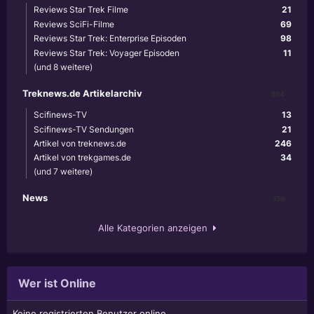
Reviews Star Trek Filme
21
Reviews SciFi-Filme
69
Reviews Star Trek: Enterprise Episoden
98
Reviews Star Trek: Voyager Episoden
11
(und 8 weitere)
Treknews.de Artikelarchiv
894
Scifinews-TV
13
Scifinews-TV Sendungen
21
Artikel von treknews.de
246
Artikel von trekgames.de
34
(und 7 weitere)
News
356
Alle Kategorien anzeigen
Wer ist Online
Keine registrierten Benutzer online.