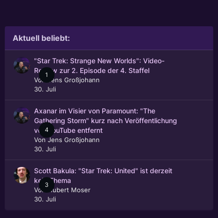
Aktuell beliebt:
"Star Trek: Strange New Worlds": Video-
Review zur 2. Episode der 4. Staffel
1
Von
Jens Großjohann
30. Juli
Axanar im Visier von Paramount: "The
Gathering Storm" kurz nach Veröffentlichung
4
von YouTube entfernt
Von
Jens Großjohann
30. Juli
Scott Bakula: "Star Trek: United" ist derzeit
kein Thema
3
Von
Hubert Moser
30. Juli