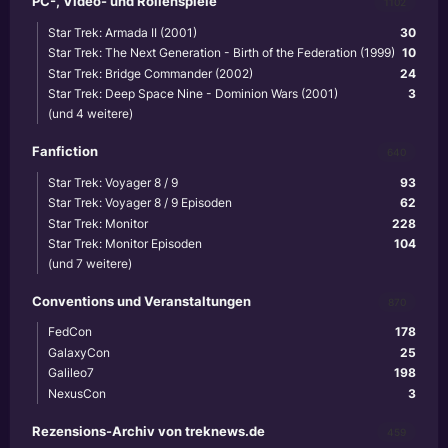
PC-, Video- und Rollenspiele
1102
Star Trek: Armada II (2001)
30
Star Trek: The Next Generation - Birth of the Federation (1999)
10
Star Trek: Bridge Commander (2002)
24
Star Trek: Deep Space Nine - Dominion Wars (2001)
3
(und 4 weitere)
Fanfiction
640
Star Trek: Voyager 8 / 9
93
Star Trek: Voyager 8 / 9 Episoden
62
Star Trek: Monitor
228
Star Trek: Monitor Episoden
104
(und 7 weitere)
Conventions und Veranstaltungen
870
FedCon
178
GalaxyCon
25
Galileo7
198
NexusCon
3
Rezensions-Archiv von treknews.de
459