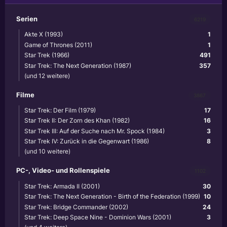
Serien
6219
Akte X (1993)
1
Game of Thrones (2011)
1
Star Trek (1966)
491
Star Trek: The Next Generation (1987)
357
(und 12 weitere)
Filme
3867
Star Trek: Der Film (1979)
17
Star Trek II: Der Zorn des Khan (1982)
16
Star Trek III: Auf der Suche nach Mr. Spock (1984)
3
Star Trek IV: Zurück in die Gegenwart (1986)
8
(und 10 weitere)
PC-, Video- und Rollenspiele
1102
Star Trek: Armada II (2001)
30
Star Trek: The Next Generation - Birth of the Federation (1999)
10
Star Trek: Bridge Commander (2002)
24
Star Trek: Deep Space Nine - Dominion Wars (2001)
3