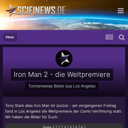
...ist deine Mudder!
Filme
Iron Man 2 - die Weltpremiere
Tonnenweise Bilder aus Los Angeles
Tony Stark alias Iron Man ist zurück - am vergangenen Freitag
fand in Los Angeles die Weltpremiere der Comic-Verfilmung statt.
Wir haben die Bilder für Euch:
Seite 1 |
2
|
3
|
4
|
5
|
6
|