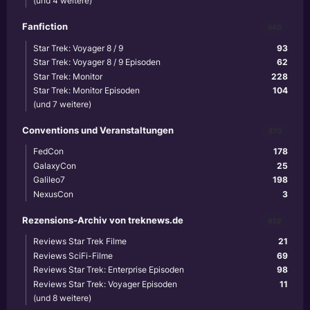
(und 4 weitere)
Fanfiction
640
Star Trek: Voyager 8 / 9
93
Star Trek: Voyager 8 / 9 Episoden
62
Star Trek: Monitor
228
Star Trek: Monitor Episoden
104
(und 7 weitere)
Conventions und Veranstaltungen
870
FedCon
178
GalaxyCon
25
Galileo7
198
NexusCon
3
Rezensions-Archiv von treknews.de
459
Reviews Star Trek Filme
21
Reviews SciFi-Filme
69
Reviews Star Trek: Enterprise Episoden
98
Reviews Star Trek: Voyager Episoden
11
(und 8 weitere)