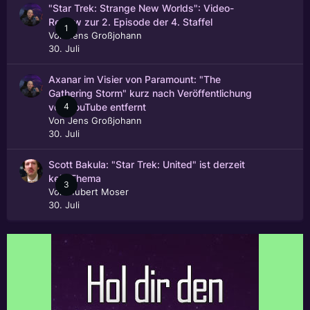
"Star Trek: Strange New Worlds": Video-
Review zur 2. Episode der 4. Staffel
1
Von
Jens Großjohann
30. Juli
Axanar im Visier von Paramount: "The
Gathering Storm" kurz nach Veröffentlichung
4
von YouTube entfernt
Von
Jens Großjohann
30. Juli
Scott Bakula: "Star Trek: United" ist derzeit
kein Thema
3
Von
Hubert Moser
30. Juli