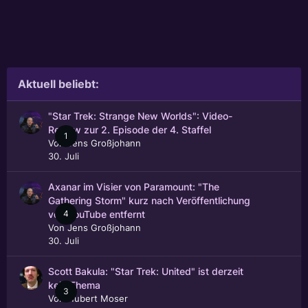
Aktuell beliebt:
"Star Trek: Strange New Worlds": Video-
Review zur 2. Episode der 4. Staffel
1
Von
Jens Großjohann
30. Juli
Axanar im Visier von Paramount: "The
Gathering Storm" kurz nach Veröffentlichung
4
von YouTube entfernt
Von
Jens Großjohann
30. Juli
Scott Bakula: "Star Trek: United" ist derzeit
kein Thema
3
Von
Hubert Moser