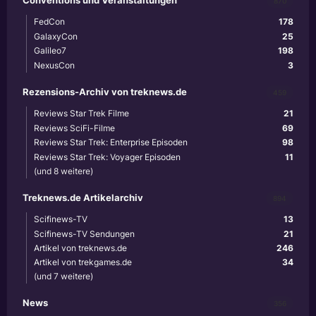
Conventions und Veranstaltungen
870
FedCon
178
GalaxyCon
25
Galileo7
198
NexusCon
3
Rezensions-Archiv von treknews.de
459
Reviews Star Trek Filme
21
Reviews SciFi-Filme
69
Reviews Star Trek: Enterprise Episoden
98
Reviews Star Trek: Voyager Episoden
11
(und 8 weitere)
Treknews.de Artikelarchiv
894
Scifinews-TV
13
Scifinews-TV Sendungen
21
Artikel von treknews.de
246
Artikel von trekgames.de
34
(und 7 weitere)
News
356