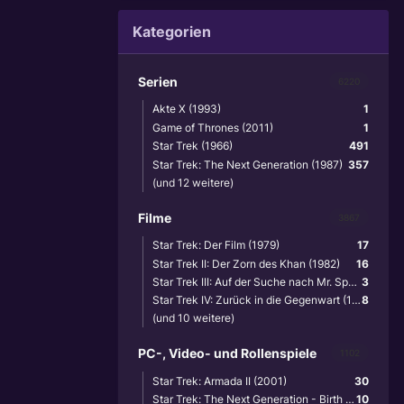
Kategorien
Serien
6220
Akte X (1993)
1
Game of Thrones (2011)
1
Star Trek (1966)
491
Star Trek: The Next Generation (1987)
357
(und 12 weitere)
Filme
3867
Star Trek: Der Film (1979)
17
Star Trek II: Der Zorn des Khan (1982)
16
Star Trek III: Auf der Suche nach Mr. Spock (1984)
3
Star Trek IV: Zurück in die Gegenwart (1986)
8
(und 10 weitere)
PC-, Video- und Rollenspiele
1102
Star Trek: Armada II (2001)
30
Star Trek: The Next Generation - Birth of the Federation (1999)
10