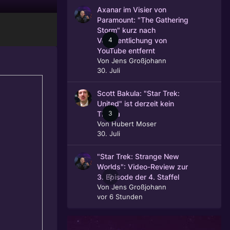
Axanar im Visier von
Paramount: "The Gathering
Storm" kurz nach
4
Veröffentlichung von
YouTube entfernt
Von
Jens Großjohann
30. Juli
Scott Bakula: "Star Trek:
United" ist derzeit kein
3
Thema
Von
Hubert Moser
30. Juli
"Star Trek: Strange New
Worlds": Video-Review zur
0
3. Episode der 4. Staffel
Von
Jens Großjohann
vor 6 Stunden