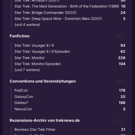
Star Trek: Armada II (2001)
30
Star Trek: The Next Generation - Birth of the Federation (1999)
10
Star Trek: Bridge Commander (2002)
24
Star Trek: Deep Space Nine - Dominion Wars (2001)
3
(und 4 weitere)
Fanfiction
640
Star Trek: Voyager 8 / 9
93
Star Trek: Voyager 8 / 9 Episoden
62
Star Trek: Monitor
228
Star Trek: Monitor Episoden
104
(und 7 weitere)
Conventions und Veranstaltungen
870
FedCon
178
GalaxyCon
25
Galileo7
198
NexusCon
3
Rezensions-Archiv von treknews.de
459
Reviews Star Trek Filme
21