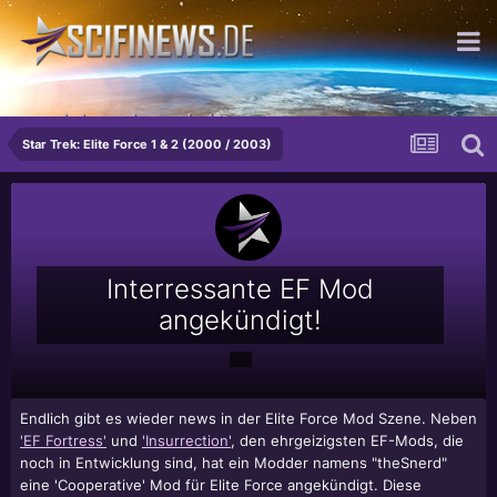
...mehr krass als man denkt
Star Trek: Elite Force 1 & 2 (2000 / 2003)
Interressante EF Mod
angekündigt!
Endlich gibt es wieder news in der
Elite Force
Mod Szene. Neben
'EF Fortress'
und
'Insurrection'
, den ehrgeizigsten EF-Mods, die
noch in Entwicklung sind, hat ein Modder namens "theSnerd"
eine 'Cooperative' Mod für
Elite Force
angekündigt. Diese