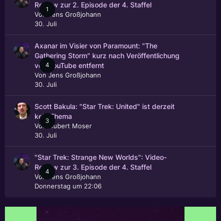
Review zur 2. Episode der 4. Staffel
1
Von
Jens Großjohann
30. Juli
Axanar im Visier von Paramount: "The
Gathering Storm" kurz nach Veröffentlichung
4
von YouTube entfernt
Von
Jens Großjohann
30. Juli
Scott Bakula: "Star Trek: United" ist derzeit
kein Thema
3
Von
Hubert Moser
30. Juli
"Star Trek: Strange New Worlds": Video-
Review zur 3. Episode der 4. Staffel
4
Von
Jens Großjohann
Donnerstag um 22:06