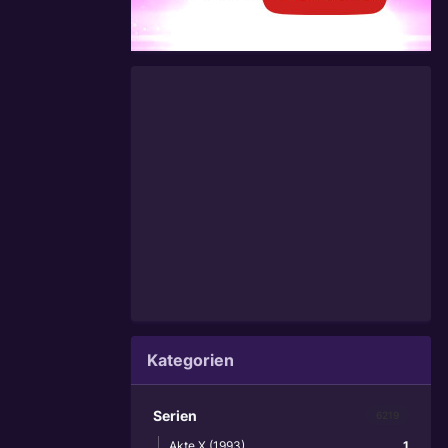
Kategorien
Serien
6219
Akte X (1993)
1