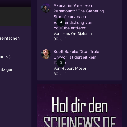
Axanar im Visier von
Paramount: "The Gathering
Storm" kurz nach
4
Veröffentlichung von
YouTube entfernt
Von
Jens Großjohann
ereinfachen
30. Juli
Scott Bakula: "Star Trek:
ur ISS
United" ist derzeit kein
3
Thema
Von
Hubert Moser
htziger
30. Juli