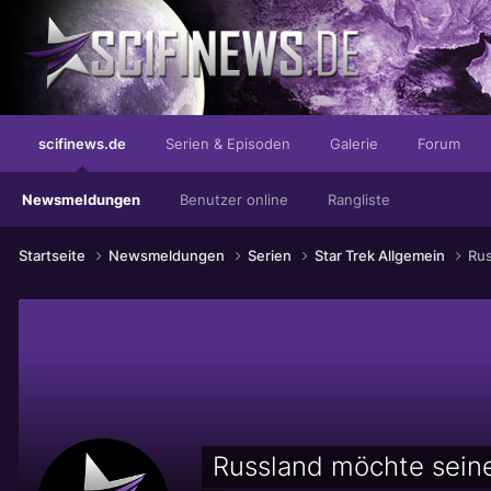
...mit dem guten Geruch der Gier
scifinews.de
Serien & Episoden
Galerie
Forum
Newsmeldungen
Benutzer online
Rangliste
Startseite
Newsmeldungen
Serien
Star Trek Allgemein
Rus
Russland möchte seine