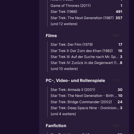
Game of Thrones (2011)
1
Star Trek (1966)
491
Star Trek: The Next Generation (1987)
357
(und 12 weitere)
Filme
3867
Star Trek: Der Film (1979)
17
Star Trek II: Der Zorn des Khan (1982)
16
Star Trek III: Auf der Suche nach Mr. Spock (1984)
3
Star Trek IV: Zurück in die Gegenwart (1986)
8
(und 10 weitere)
PC-, Video- und Rollenspiele
1102
Star Trek: Armada II (2001)
30
Star Trek: The Next Generation - Birth of the Federation (1999)
10
Star Trek: Bridge Commander (2002)
24
Star Trek: Deep Space Nine - Dominion Wars (2001)
3
(und 4 weitere)
Fanfiction
640