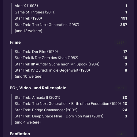
Akte X (1993)
1
Game of Thrones (2011)
1
Star Trek (1966)
491
Star Trek: The Next Generation (1987)
357
(und 12 weitere)
Filme
3867
Star Trek: Der Film (1979)
17
Star Trek II: Der Zorn des Khan (1982)
16
Star Trek III: Auf der Suche nach Mr. Spock (1984)
3
Star Trek IV: Zurück in die Gegenwart (1986)
8
(und 10 weitere)
PC-, Video- und Rollenspiele
1102
Star Trek: Armada II (2001)
30
Star Trek: The Next Generation - Birth of the Federation (1999)
10
Star Trek: Bridge Commander (2002)
24
Star Trek: Deep Space Nine - Dominion Wars (2001)
3
(und 4 weitere)
Fanfiction
640