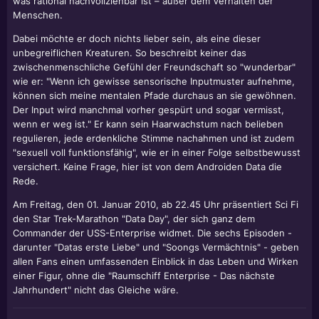
was rational nachvollziehbar ist – außer dem Verhalten der
Menschen.
Dabei möchte er doch nichts lieber sein, als eine dieser
unbegreiflichen Kreaturen. So beschreibt keiner das
zwischenmenschliche Gefühl der Freundschaft so "wunderbar"
wie er: "Wenn ich gewisse sensorische Inputmuster aufnehme,
können sich meine mentalen Pfade durchaus an sie gewöhnen.
Der Input wird manchmal vorher gespürt und sogar vermisst,
wenn er weg ist." Er kann sein Haarwachstum nach belieben
regulieren, jede erdenkliche Stimme nachahmen und ist zudem
"sexuell voll funktionsfähig", wie er in einer Folge selbstbewusst
versichert. Keine Frage, hier ist von dem Androiden Data die
Rede.
Am Freitag, den 01. Januar 2010, ab 22.45 Uhr präsentiert Sci Fi
den Star Trek-Marathon "Data Day", der sich ganz dem
Commander der USS-Enterprise widmet. Die sechs Episoden -
darunter "Datas erste Liebe" und "Soongs Vermächtnis" - geben
allen Fans einen umfassenden Einblick in das Leben und Wirken
einer Figur, ohne die "Raumschiff Enterprise - Das nächste
Jahrhundert" nicht das Gleiche wäre.