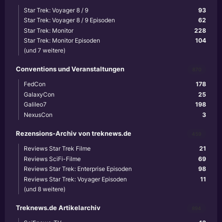
Star Trek: Voyager 8 / 9
93
Star Trek: Voyager 8 / 9 Episoden
62
Star Trek: Monitor
228
Star Trek: Monitor Episoden
104
(und 7 weitere)
Conventions und Veranstaltungen
870
FedCon
178
GalaxyCon
25
Galileo7
198
NexusCon
3
Rezensions-Archiv von treknews.de
459
Reviews Star Trek Filme
21
Reviews SciFi-Filme
69
Reviews Star Trek: Enterprise Episoden
98
Reviews Star Trek: Voyager Episoden
11
(und 8 weitere)
Treknews.de Artikelarchiv
894