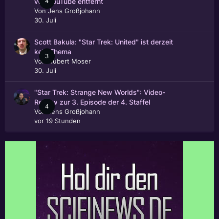
4
von YouTube entfernt
Von
Jens Großjohann
30. Juli
Scott Bakula: "Star Trek: United" ist derzeit
kein Thema
3
Von
Hubert Moser
30. Juli
"Star Trek: Strange New Worlds": Video-
Review zur 3. Episode der 4. Staffel
4
Von
Jens Großjohann
vor 19 Stunden