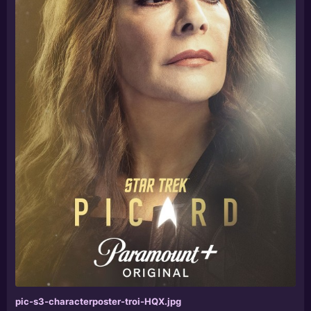
pic-s3-characterposter-troi-HQX.jpg