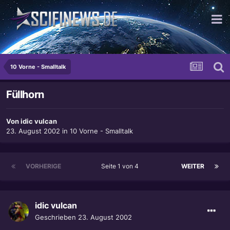
...macht nichts - wir haben einen Gartenzaun.
10 Vorne - Smalltalk
Füllhorn
Von
idic vulcan
23. August 2002
in
10 Vorne - Smalltalk
VORHERIGE
Seite 1 von 4
WEITER
idic vulcan
Geschrieben
23. August 2002