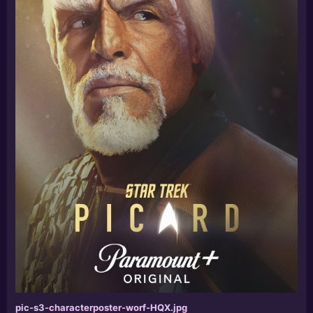
pic-s3-characterposter-worf-HQX.jpg