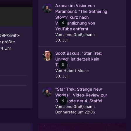
Axanar im Visier von
Paramount: "The Gathering
Storm" kurz nach
4
Veröffentlichung von
YouTube entfernt
Von
Jens Großjohann
09P/Swift-
30. Juli
e größte
 4 Uhr
Scott Bakula: "Star Trek:
United" ist derzeit kein
3
Thema
Von
Hubert Moser
30. Juli
"Star Trek: Strange New
Worlds": Video-Review zur
4
3. Episode der 4. Staffel
Von
Jens Großjohann
Donnerstag um 22:06