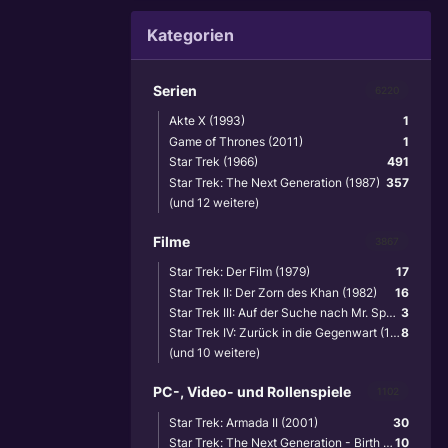
Kategorien
Serien
6220
Akte X (1993)
1
Game of Thrones (2011)
1
Star Trek (1966)
491
Star Trek: The Next Generation (1987)
357
(und 12 weitere)
Filme
3867
Star Trek: Der Film (1979)
17
Star Trek II: Der Zorn des Khan (1982)
16
Star Trek III: Auf der Suche nach Mr. Spock (1984)
3
Star Trek IV: Zurück in die Gegenwart (1986)
8
(und 10 weitere)
PC-, Video- und Rollenspiele
1102
Star Trek: Armada II (2001)
30
Star Trek: The Next Generation - Birth of the Federation (1999)
10