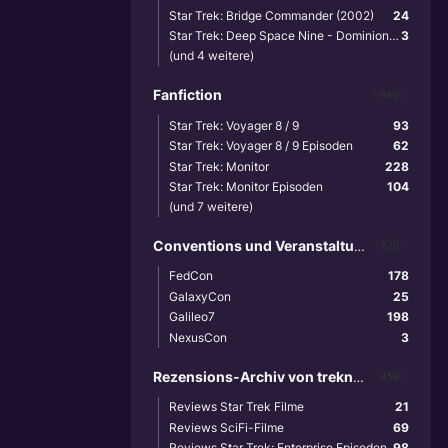
Star Trek: Bridge Commander (2002)
24
Star Trek: Deep Space Nine - Dominion Wars (2001)
3
(und 4 weitere)
Fanfiction
640
Star Trek: Voyager 8 / 9
93
Star Trek: Voyager 8 / 9 Episoden
62
Star Trek: Monitor
228
Star Trek: Monitor Episoden
104
(und 7 weitere)
Conventions und Veranstaltungen
870
FedCon
178
GalaxyCon
25
Galileo7
198
NexusCon
3
Rezensions-Archiv von treknews.de
459
Reviews Star Trek Filme
21
Reviews SciFi-Filme
69
Reviews Star Trek: Enterprise Episoden
98