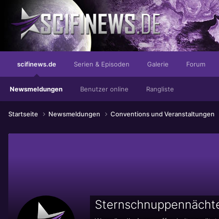
...die mit der besseren Beischlaftechnik.
scifinews.de
Serien & Episoden
Galerie
Forum
Newsmeldungen
Benutzer online
Rangliste
Startseite
Newsmeldungen
Conventions und Veranstaltungen
Sternschnuppennächt