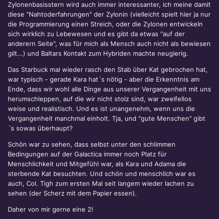
Zylonenbasisstern wird auch immer interessanter, ich meine damit
diese "Nahtoderfahrungen" der Zylonin (vielleicht spielt hier ja nur
die Programmierung einen Streich, oder die Zylonen entwickeln
sich wirklich zu Lebewesen und es gibt da etwas "auf der
anderern Seite", was für mich als Mensch auch nicht als bewiesen
gilt...) und Baltars Kontakt zum Hybriden machte neugierig.
Das Starbuck mal wieder rasch den Stab über Kat gebrochen hat,
war typisch - gerade Kara hat´s nötig - aber die Erkenntnis am
Ende, dass wir wohl alle Dinge aus unserer Vergangenheit mit uns
herumschleppen, auf die wir nicht stolz sind, war zweifellos
weise und realistisch. Und es ist unangenehm, wenn uns die
Vergangenheit manchmal einholt. Tja, und "gute Menschen" gibt
´s sowas überhaupt?
Schön war zu sehen, dass selbst unter den schlimmen
Bedingungen auf der Galactica immer noch Platz für
Menschlichkeit und Mitgefühl war, als Kara und Adama die
sterbende Kat besuchten. Und schön und menschlich war es
auch, Col. Tigh zum ersten Mal seit langem wieder lachen zu
sehen (der Scherz mit dem Papier essen).
Daher von mir gerne eine 2!