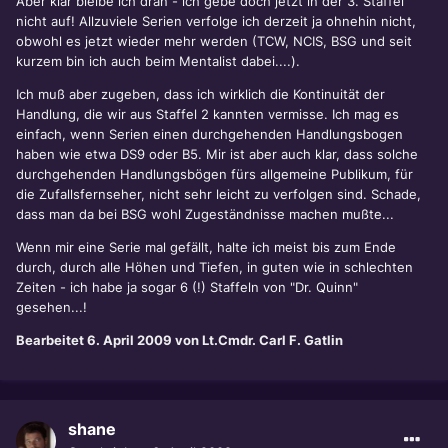
Aber klar bleibe ich dran - ich gebe doch jetzt in der 3. Staffel
nicht auf! Allzuviele Serien verfolge ich derzeit ja ohnehin nicht,
obwohl es jetzt wieder mehr werden (TCW, NCIS, BSG und seit
kurzem bin ich auch beim Mentalist dabei....).
Ich muß aber zugeben, dass ich wirklich die Kontinuität der
Handlung, die wir aus Staffel 2 kannten vermisse. Ich mag es
einfach, wenn Serien einen durchgehenden Handlungsbogen
haben wie etwa DS9 oder B5. Mir ist aber auch klar, dass solche
durchgehenden Handlungsbögen fürs allgemeine Publikum, für
die Zufallsfernseher, nicht sehr leicht zu verfolgen sind. Schade,
dass man da bei BSG wohl Zugeständnisse machen mußte...
Wenn mir eine Serie mal gefällt, halte ich meist bis zum Ende
durch, durch alle Höhen und Tiefen, in guten wie in schlechten
Zeiten - ich habe ja sogar 6 (!) Staffeln von "Dr. Quinn"
gesehen...!
Bearbeitet
6. April 2009
von Lt.Cmdr. Carl F. Gatlin
shane