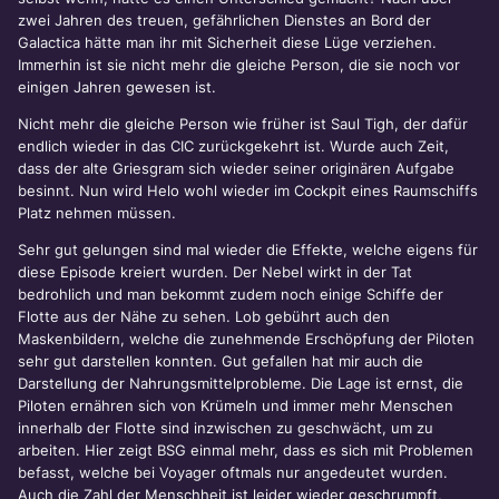
zwei Jahren des treuen, gefährlichen Dienstes an Bord der
Galactica hätte man ihr mit Sicherheit diese Lüge verziehen.
Immerhin ist sie nicht mehr die gleiche Person, die sie noch vor
einigen Jahren gewesen ist.
Nicht mehr die gleiche Person wie früher ist Saul Tigh, der dafür
endlich wieder in das CIC zurückgekehrt ist. Wurde auch Zeit,
dass der alte Griesgram sich wieder seiner originären Aufgabe
besinnt. Nun wird Helo wohl wieder im Cockpit eines Raumschiffs
Platz nehmen müssen.
Sehr gut gelungen sind mal wieder die Effekte, welche eigens für
diese Episode kreiert wurden. Der Nebel wirkt in der Tat
bedrohlich und man bekommt zudem noch einige Schiffe der
Flotte aus der Nähe zu sehen. Lob gebührt auch den
Maskenbildern, welche die zunehmende Erschöpfung der Piloten
sehr gut darstellen konnten. Gut gefallen hat mir auch die
Darstellung der Nahrungsmittelprobleme. Die Lage ist ernst, die
Piloten ernähren sich von Krümeln und immer mehr Menschen
innerhalb der Flotte sind inzwischen zu geschwächt, um zu
arbeiten. Hier zeigt BSG einmal mehr, dass es sich mit Problemen
befasst, welche bei Voyager oftmals nur angedeutet wurden.
Auch die Zahl der Menschheit ist leider wieder geschrumpft,