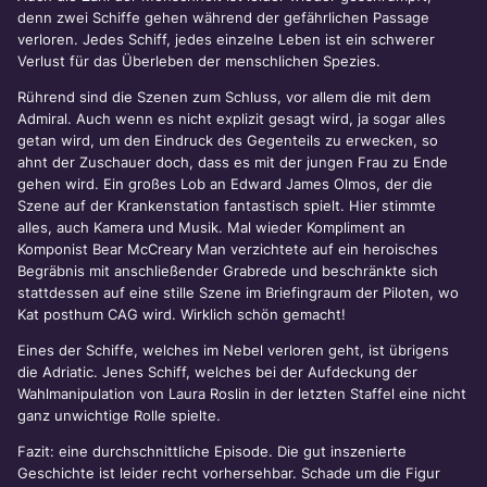
denn zwei Schiffe gehen während der gefährlichen Passage
verloren. Jedes Schiff, jedes einzelne Leben ist ein schwerer
Verlust für das Überleben der menschlichen Spezies.
Rührend sind die Szenen zum Schluss, vor allem die mit dem
Admiral. Auch wenn es nicht explizit gesagt wird, ja sogar alles
getan wird, um den Eindruck des Gegenteils zu erwecken, so
ahnt der Zuschauer doch, dass es mit der jungen Frau zu Ende
gehen wird. Ein großes Lob an Edward James Olmos, der die
Szene auf der Krankenstation fantastisch spielt. Hier stimmte
alles, auch Kamera und Musik. Mal wieder Kompliment an
Komponist Bear McCreary Man verzichtete auf ein heroisches
Begräbnis mit anschließender Grabrede und beschränkte sich
stattdessen auf eine stille Szene im Briefingraum der Piloten, wo
Kat posthum CAG wird. Wirklich schön gemacht!
Eines der Schiffe, welches im Nebel verloren geht, ist übrigens
die Adriatic. Jenes Schiff, welches bei der Aufdeckung der
Wahlmanipulation von Laura Roslin in der letzten Staffel eine nicht
ganz unwichtige Rolle spielte.
Fazit: eine durchschnittliche Episode. Die gut inszenierte
Geschichte ist leider recht vorhersehbar. Schade um die Figur