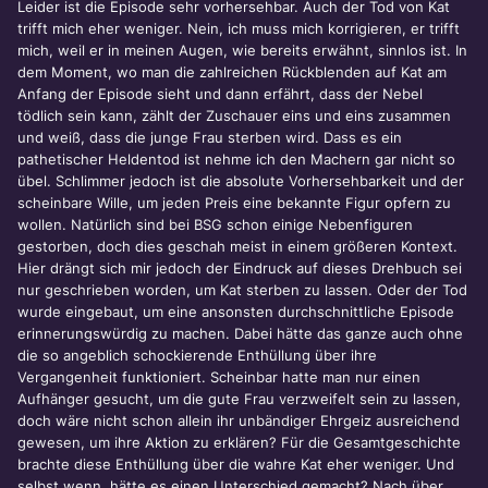
Leider ist die Episode sehr vorhersehbar. Auch der Tod von Kat
trifft mich eher weniger. Nein, ich muss mich korrigieren, er trifft
mich, weil er in meinen Augen, wie bereits erwähnt, sinnlos ist. In
dem Moment, wo man die zahlreichen Rückblenden auf Kat am
Anfang der Episode sieht und dann erfährt, dass der Nebel
tödlich sein kann, zählt der Zuschauer eins und eins zusammen
und weiß, dass die junge Frau sterben wird. Dass es ein
pathetischer Heldentod ist nehme ich den Machern gar nicht so
übel. Schlimmer jedoch ist die absolute Vorhersehbarkeit und der
scheinbare Wille, um jeden Preis eine bekannte Figur opfern zu
wollen. Natürlich sind bei BSG schon einige Nebenfiguren
gestorben, doch dies geschah meist in einem größeren Kontext.
Hier drängt sich mir jedoch der Eindruck auf dieses Drehbuch sei
nur geschrieben worden, um Kat sterben zu lassen. Oder der Tod
wurde eingebaut, um eine ansonsten durchschnittliche Episode
erinnerungswürdig zu machen. Dabei hätte das ganze auch ohne
die so angeblich schockierende Enthüllung über ihre
Vergangenheit funktioniert. Scheinbar hatte man nur einen
Aufhänger gesucht, um die gute Frau verzweifelt sein zu lassen,
doch wäre nicht schon allein ihr unbändiger Ehrgeiz ausreichend
gewesen, um ihre Aktion zu erklären? Für die Gesamtgeschichte
brachte diese Enthüllung über die wahre Kat eher weniger. Und
selbst wenn, hätte es einen Unterschied gemacht? Nach über