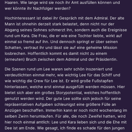
Haaren. Wie lange wird sie noch ihr Amt ausfüllen können und
wer könnte ihr Nachfolger werden?
Hochinteressant ist dabei ihr Gespräch mit dem Admiral. Der alte
Mann ist ohnehin derzeit stark belastet, denn nicht nur der
Abgang seines Sohnes schmerzt ihn, sondern auch die Ereignisse
rund um Kara. Die Frau, die er wie eine Tochter liebte, wirkt auf
einmal so fremd auf ihn. Und dennoch springt er über seinen
Schatten, vertraut ihr und lässt sie auf eine geheime Mission
losbrechen. Hoffentlich kommt es damit nicht zu einem
(erneuten) Bruch zwischen dem Admiral und der Präsidentin.
Die Szenen rund um Lee waren sehr schön inszeniert und
verdeutlichten einmal mehr, wie wichtig Lee für das Schiff und
wie wichtig die Crew für Lee ist. Er wird große Fußstapfen
hinterlassen, welche erst einmal ausgefüllt werden müssen. Hier
bietet sich aber ein großes Storypotential, welches hoffentlich
genutzt werden wird. Der gute Lee sollte sich jedoch für seine
repräsentativen Aufgaben schleunigst eine größere Fülle an
Anzügen beschaffen. Immerhin kann er noch nicht wochenlang im
selben Zwirn herumlaufen. Für alle, die noch Zweifel hatten, wird
hier noch einmal amtlich: Lee und Kara lieben sich und die Ehe mit
Dee ist am Ende. Wie gesagt, ich finde es schade für den jungen