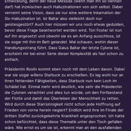
Entwicklung, denn der neue Messias (wenn man ihn so nennen
darf) hat inzwischen auch Halluzinationen von sich selbst. Dabei
verneint seine Vision, dass sie nur eine weitere Inkarnation der
Six-Halluzination ist. Ist Baltar also vielleicht doch nur
geistesgestört? Auch hier müssen wir uns noch etwas gedulden,
bevor diese Frage beantwortet werden wird. Tori Foster ist nun
auf ihn angesetzt und obwohl sie es am Anfang ausschloss, ist
sie sogar mit ihm im Bett gelandet. Mal schauen, wohin dieser
Handlungsstrang führt. Dass Gaius Baltar der letzte Cylone ist,
erscheint mir bei einer Serie dieser Komplexität als fast schon zu
einfach.
Präsidentin Roslin kommt eben noch mit dem Leben davon. Dabei
war sie sogar willens Starbuck zu erschießen. Es lag wohl nur an
ihren fehlenden Fähigkeiten, dass Starbuck nun kein Loch im
Schädel hat. Einmal mehr wird deutlich, wie sehr die Präsidentin
die Cylonen verachtet und alles tun würde, um den Fortbestand
der Flotte und damit das Überleben der Menschheit zu retten.
Wird durch diese Starrsinnigkeit nicht schon jede Hoffnung auf
Frieden von vorne herein negiert? Endlich wird ihre im Finale der
dritten Staffel zurückgekehrte Krankheit angesprochen. Ich hatte
schon befürchtet, dass diese Thematik unter den Tisch gefallen
wäre. Wie ernst es um sie ist, erkennt man an den ausfallenden