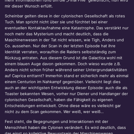
mehr Informationen rund um die „Final Five“ gewünscht, nun wird
mir dieser Wunsch erfüllt.
Scheinbar gelten diese in der cylonischen Gesellschaft als rotes
Tuch. Man spricht nicht über sie und fürchtet bei einer
eventuellen Kontaktaufnahme eine Katastrophe. Das verstärkt nur
noch mehr das Mysterium und macht deutlich, dass die
Maschinenwesen in der Tat nicht wissen, wie Tigh, Anders und
Co. aussehen. Nur der Scan in der letzten Episode hat ihre
Identität verraten, woraufhin die Raiders selbstständig zum
Rückzug antraten. Aus diesem Grund ist die Galactica wohl mit
einem blauen Auge davon gekommen. Doch wieso wurde z.B.
Anders nicht schon früher während seiner Untergrundaktivitäten
auf Caprica enttarnt? Immerhin stand er sicherlich mehr als einmal
einem Centurion im Nahkampf gegenüber. Vielleicht liegt dies
auch an der wichtigsten Entwicklung dieser Episode: auch die als
Toaster bekannten Wesen, vorher nur Diener und Handlanger der
cylonischen Gesellschaft, haben die Fähigkeit zu eigenen
Entscheidungen entwickelt. Ohne diese wäre es vielleicht gar
nicht zu dem Scan gekommen. Wer weiß, wer weiß…
Fest steht, die Begegnungen und Interaktionen mit der
Menschheit haben die Cylonen verändert. Es wird deutlich, dass
das einst so kollektive Bewusstsein der Maschinenwesen