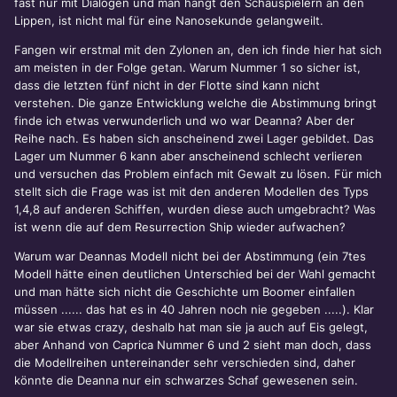
fast nur mit Dialogen und man hängt den Schauspielern an den
Lippen, ist nicht mal für eine Nanosekunde gelangweilt.
Fangen wir erstmal mit den Zylonen an, den ich finde hier hat sich
am meisten in der Folge getan. Warum Nummer 1 so sicher ist,
dass die letzten fünf nicht in der Flotte sind kann nicht
verstehen. Die ganze Entwicklung welche die Abstimmung bringt
finde ich etwas verwunderlich und wo war Deanna? Aber der
Reihe nach. Es haben sich anscheinend zwei Lager gebildet. Das
Lager um Nummer 6 kann aber anscheinend schlecht verlieren
und versuchen das Problem einfach mit Gewalt zu lösen. Für mich
stellt sich die Frage was ist mit den anderen Modellen des Typs
1,4,8 auf anderen Schiffen, wurden diese auch umgebracht? Was
ist wenn die auf dem Resurrection Ship wieder aufwachen?
Warum war Deannas Modell nicht bei der Abstimmung (ein 7tes
Modell hätte einen deutlichen Unterschied bei der Wahl gemacht
und man hätte sich nicht die Geschichte um Boomer einfallen
müssen ...... das hat es in 40 Jahren noch nie gegeben .....). Klar
war sie etwas crazy, deshalb hat man sie ja auch auf Eis gelegt,
aber Anhand von Caprica Nummer 6 und 2 sieht man doch, dass
die Modellreihen untereinander sehr verschieden sind, daher
könnte die Deanna nur ein schwarzes Schaf gewesenen sein.