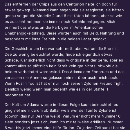
Das entfernen der Chips aus den Centurion halte ich doch für
etwas gewagt. Niemand kann sagen wie sie reagieren, sie hätten
genau so gut die Modelle 2 und 6 mit töten können, aber so wie
es aussieht nehmen sie immer noch Befehle entgegen. Mich
erinnert das etwas an die Farbigen im Amerikanischen
Unabhängigkeitskrieg. Diese wurden auch mit Geld, Nahrung und
besonders mit ihrer Freiheit in die beiden Lager gelockt.
Die Geschichte um Lee war sehr nett, aber warum die Ehe mit
Dee zu wenig beleuchtet wurde, finde ich eigentlich etwas
Schade. Klar sicherlich nicht dass wichtigste in der Serie, aber es
kommt alles so plötzlich kein Streit kein gar nichts, obwohl die
beiden verheiratet waren/sind. Das Adama den Ehebruch und das
verlassen die Armee so gelassen nimmt überrascht mich auch.
Wenn Roslin Tod ist hat er nur noch seinen Zylonen Freund Tigh,
ziemlich wenig wenn man bedenkt wie es in der Staffel 1
begonnen hat.
Der Kult um Adama wurde in dieser Folge kaum beleuchtet, es
ging viel mehr darum ob Baltar weiß wer der fünfte Zylone ist
(obwohl das nur Deanna weiß). Warum er nicht mehr Nummer 6
sieht sondern jetzt sich, kann ich mir teilweise erklären. Nummer
6 war bis jetzt immer eine Hilfe für ihn. Zu jedem Zeitpunkt hat sie