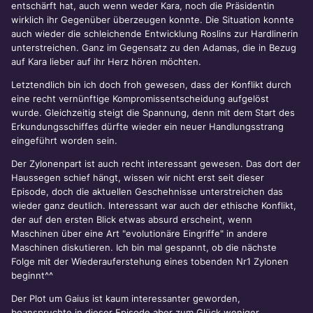
entschärft hat, auch wenn weder Kara, noch die Präsidentin
wirklich ihr Gegenüber überzeugen konnte. Die Situation konnte
auch wieder die schleichende Entwicklung Roslins zur Hardlinerin
unterstreichen. Ganz im Gegensatz zu den Adamas, die in Bezug
auf Kara lieber auf ihr Herz hören möchten.
Letztendlich bin ich doch froh gewesen, dass der Konflikt durch
eine recht vernünftige Kompromissentscheidung aufgelöst
wurde. Gleichzeitig steigt die Spannung, denn mit dem Start des
Erkundungsschiffes dürfte wieder ein neuer Handlungsstrang
eingeführt worden sein.
Der Zylonenpart ist auch recht interessant gewesen. Das dort der
Haussegen schief hängt, wissen wir nicht erst seit dieser
Episode, doch die aktuellen Geschehnisse unterstreichen das
wieder ganz deutlich. Interessant war auch der ethische Konflikt,
der auf den ersten Blick etwas absurd erscheint, wenn
Maschinen über eine Art "evolutionäre Eingriffe" in andere
Maschinen diskutieren. Ich bin mal gespannt, ob die nächste
Folge mit der Wiederauferstehung eines tobenden Nr1 Zylonen
beginnt^^
Der Plot um Gaius ist kaum interessanter geworden,
beanspruchte in dieser Episode aber zum Glück weniger