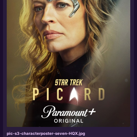
pic-s3-characterposter-seven-HQX.jpg