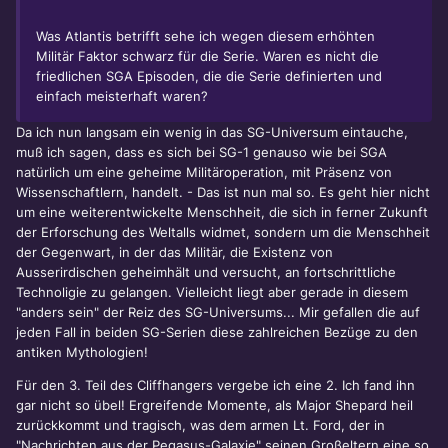
Was Atlantis betrifft sehe ich wegen diesem erhöhten
Militär Faktor schwarz für die Serie. Waren es nicht die
friedlichen SGA Episoden, die die Serie definierten und
einfach meisterhaft waren?
Da ich nun langsam ein wenig in das SG-Universum eintauche,
muß ich sagen, dass es sich bei SG-1 genauso wie bei SGA
natürlich um eine geheime Militäroperation, mit Präsenz von
Wissenschaftlern, handelt. - Das ist nun mal so. Es geht hier nicht
um eine weiterentwickelte Menschheit, die sich in ferner Zukunft
der Erforschung des Weltalls widmet, sondern um die Menschheit
der Gegenwart, in der das Militär, die Existenz von
Ausserirdischen geheimhält und versucht, an fortschrittliche
Technoligie zu gelangen. Vielleicht liegt aber gerade in diesem
"anders sein" der Reiz des SG-Universums... Mir gefallen die auf
jeden Fall in beiden SG-Serien diese zahlreichen Bezüge zu den
antiken Mythologien!
Für den 3. Teil des Cliffhangers vergebe ich eine 2. Ich fand ihn
gar nicht so übel! Ergreifende Momente, als Major Shepard heil
zurückkommt und tragisch, was dem armen Lt. Ford, der in
"Nachrichten aus der Pegasus-Galaxie" seinen Großeltern eine so