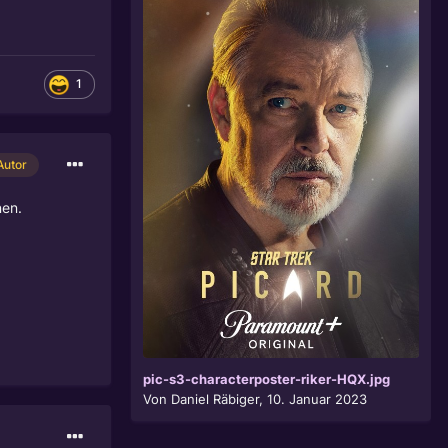
1
Autor
nen.
pic-s3-characterposter-riker-HQX.jpg
Von
Daniel Räbiger
,
10. Januar 2023