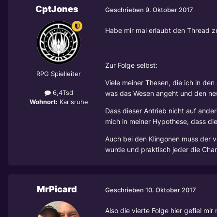
CptJones
Geschrieben
9. Oktober 2017
Habe mir mal erlaubt den Thread z
Zur Folge selbst:
RPG Spielleiter
Viele meiner Thesen, die ich in de
6,4Tsd
was das Wesen angeht und den neu
Wohnort:
Karlsruhe
Dass dieser Antrieb nicht auf ande
mich in meiner Hypothese, dass di
Auch bei den Klingonen muss der v
wurde und praktisch jeder die Cha
MrPicard
Geschrieben
10. Oktober 2017
Also die vierte Folge hier gefiel mi