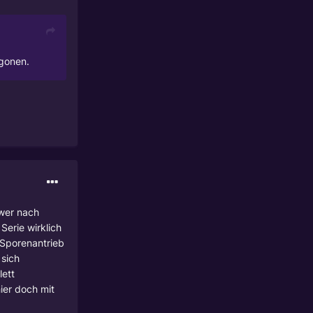
ngonen.
hwer nach
Serie wirklich
 Sporenantrieb
 sich
ett
ier doch mit