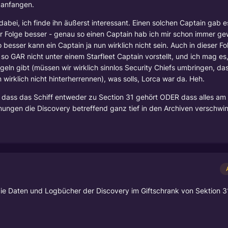
l anfangen.
dabei, ich finde ihn äußerst interessant. Einen solchen Captain gab 
jeder Folge besser - genau so einen Captain hab ich mir schon immer g
o besser kann ein Captain ja nun wirklich nicht sein. Auch in dieser F
 so GAR nicht unter einem Starfleet Captain vorstellt, und ich mag e
eln gibt (müssen wir wirklich sinnlos Security Chiefs umbringen, das
rklich nicht hinterherrennen), was solls, Lorca war da. Heh.
 dass das Schiff entweder zu Section 31 gehört ODER dass alles am
hnungen die Discovery betreffend ganz tief in den Archiven verschwi
e Daten und Logbücher der Discovery im Giftschrank von Sektion 