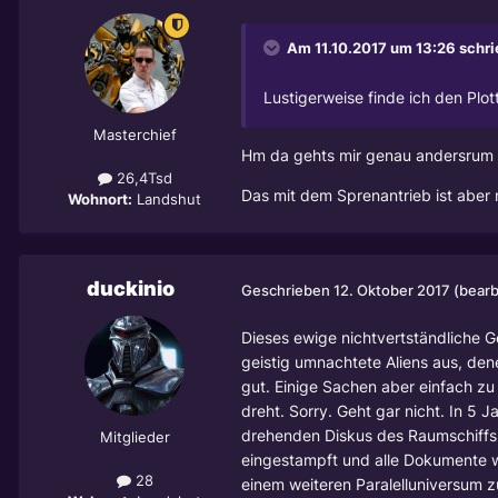
Am 11.10.2017 um 13:26 schr
Lustigerweise finde ich den Plo
Masterchief
Hm da gehts mir genau andersrum -
26,4Tsd
Das mit dem Sprenantrieb ist aber no
Wohnort:
Landshut
duckinio
Geschrieben
12. Oktober 2017
(bearb
Dieses ewige nichtvertständliche G
geistig umnachtete Aliens aus, den
gut. Einige Sachen aber einfach zu
dreht. Sorry. Geht gar nicht. In 5
drehenden Diskus des Raumschiffs.
Mitglieder
eingestampft und alle Dokumente w
28
einem weiteren Paralelluniversum zu