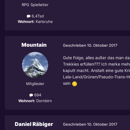
RPG Spielleiter
6,4Tsd
Wohnort:
Karlsruhe
Mountain
Geschrieben
10. Oktober 2017
Gute Folge, alles außer das man da
Trekkies erfüllen??? Ich merke meh
kaputt macht. Anstatt eine gute Kr
Lala-Land/Grünen/Pseudo-Trans-Hu
sein
Mitglieder
694
Wohnort:
Dornbirn
Daniel Räbiger
Geschrieben
10. Oktober 2017