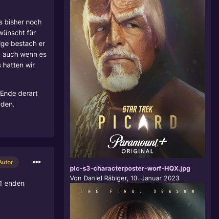
es bisher noch
ewünscht für
olge bestach er
s, auch wenn es
 hatten wir
 Ende derart
nden.
Autor
pic-s3-characterposter-worf-HQX.jpg
Von
Daniel Räbiger
,
10. Januar 2023
31 enden