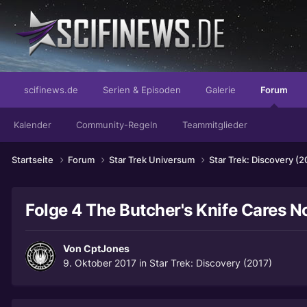
mit dem Gütesiegel des Würgers von Wolfenbüttel.
scifinews.de
Serien & Episoden
Galerie
Forum
Kalender
Community-Regeln
Teammitglieder
Startseite
Forum
Star Trek Universum
Star Trek: Discovery (
Folge 4 The Butcher's Knife Cares No
Von
CptJones
9. Oktober 2017
in
Star Trek: Discovery (2017)