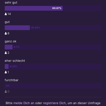
sehr gut
14
gut
6
ganz ok
2
eher schlecht
1
furchtbar
0
Bitte
melde Dich an
oder
registriere Dich
, um an dieser Umfrage