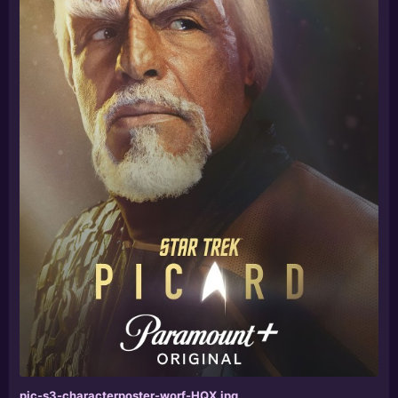
pic-s3-characterposter-worf-HQX.jpg