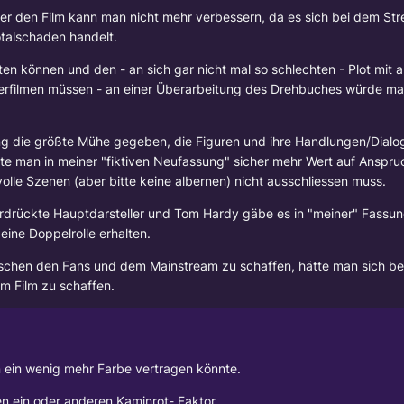
r den Film kann man nicht mehr verbessern, da es sich bei dem Stre
talschaden handelt.
eten können und den - an sich gar nicht mal so schlechten - Plot mit
erfilmen müssen - an einer Überarbeitung des Drehbuches würde ma
ung die größte Mühe gegeben, die Figuren und ihre Handlungen/Dialo
ätte man in meiner "fiktiven Neufassung" sicher mehr Wert auf Anspr
olle Szenen (aber bitte keine albernen) nicht ausschliessen muss.
rdrückte Hauptdarsteller und Tom Hardy gäbe es in "meiner" Fassung
eine Doppelrolle erhalten.
chen den Fans und dem Mainstream zu schaffen, hätte man sich be
im Film zu schaffen.
n ein wenig mehr Farbe vertragen könnte.
en ein oder anderen Kaminrot- Faktor.