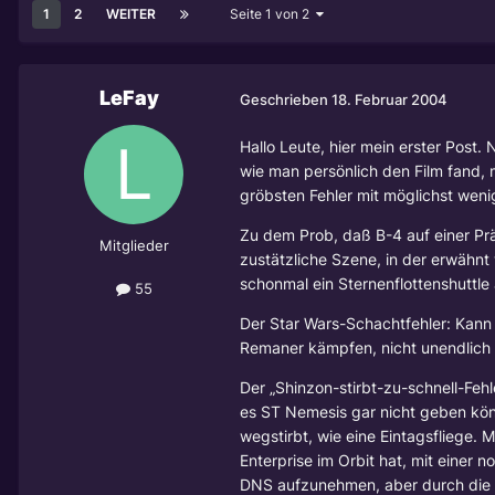
1
2
WEITER
Seite 1 von 2
LeFay
Geschrieben
18. Februar 2004
Hallo Leute, hier mein erster Pos
wie man persönlich den Film fand, 
gröbsten Fehler mit möglichst wen
Zu dem Prob, daß B-4 auf einer Pr
Mitglieder
zustätzliche Szene, in der erwähn
schonmal ein Sternenflottenshuttle 
55
Der Star Wars-Schachtfehler: Kann
Remaner kämpfen, nicht unendlich 
Der „Shinzon-stirbt-zu-schnell-Fehl
es ST Nemesis gar nicht geben könn
wegstirbt, wie eine Eintagsfliege. 
Enterprise im Orbit hat, mit einer
DNS aufzunehmen, aber durch die er