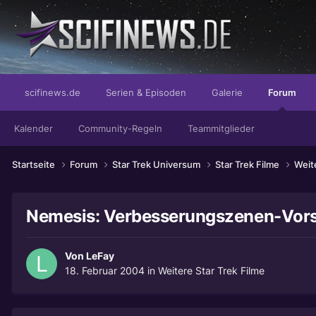
...empfohlen von Dr. Prof. Prügelpeitsch
scifinews.de
Serien & Episoden
Galerie
Forum
Kalender
Community-Regeln
Teammitglieder
Startseite
Forum
Star Trek Universum
Star Trek Filme
Weit
Nemesis: Verbesserungszenen-Vor
Von
LeFay
18. Februar 2004
in
Weitere Star Trek Filme