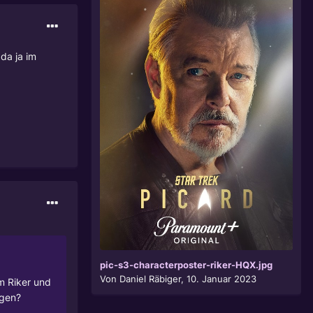
da ja im
pic-s3-characterposter-riker-HQX.jpg
Von
Daniel Räbiger
,
10. Januar 2023
m Riker und
egen?