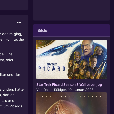
Bilder
h darum ging,
en könnte, die
de: Eine
ar, oder
iker und der
Star Trek Picard Season 3 Wallpaper.jpg
gefunden, hätte
Von
Daniel Räbiger
,
10. Januar 2023
, daß er
 als er die
gt, um Picards