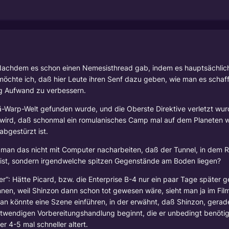
t. Nachdem es schon einen Nemesisthread gab, indem es hauptsächlic
möchte ich, daß hier Leute ihren Senf dazu geben, wie man es schaff
ig Aufwand zu verbessern.
ä-Warp-Welt gefunden wurde, und die Oberste Direktive verletzt wur
t wird, daß schonmal ein romulanisches Camp mal auf dem Planeten w
abgestürzt ist.
 man das nicht mit Computer nacharbeiten, daß der Tunnel, in dem R
ist, sondern irgendwelche spitzen Gegenstände am Boden liegen?
er“: Hätte Picard, bzw. die Enterprise B-4 nur ein paar Tage später 
en, weil Shinzon dann schon tot gewesen wäre, sieht man ja im Film
Man könnte eine Szene einführen, in der erwähnt, daß Shinzon, gerade
 notwendigen Vorbereitungshandlung beginnt, die er unbedingt benöti
 4-5 mal schneller altert.