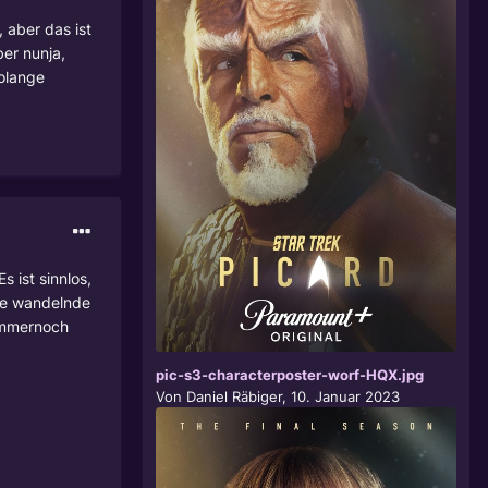
, aber das ist
ber nunja,
solange
 ist sinnlos,
ine wandelnde
 immernoch
pic-s3-characterposter-worf-HQX.jpg
Von
Daniel Räbiger
,
10. Januar 2023