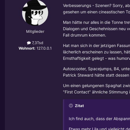
Verbesserungs - Szenen? Sorry, abe
gesehen um einen cineastischen To
Man hätte nur alles in die Tonne tr
Dialogen und Geschehnissen neu v
Mitglieder
Fall drumrum kommen.
7,3Tsd
Hat man sich in der jetzigen Fass
Wohnort:
127.0.0.1
lächerlich erscheinen zu lassen, h
Ernsthaftigkeit gelegt - was humorv
Autoscooter, Spacejumps, B4, unte
Patrick Steward hätte statt dessen 
Um einen gelungenen Spaghat zwis
"First Contact" ähnliche Stimmung 
Zitat
Ich find auch, dass der Abspan
Etwas mehr Lila und vielleicht d