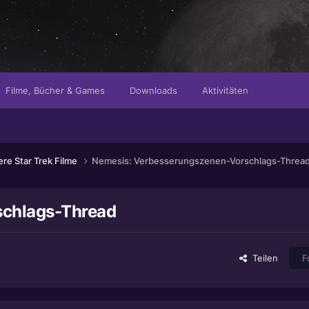
Filme, Bücher & Games
Downloads
Aktivitäten
ere Star Trek Filme
Nemesis: Verbesserungszenen-Vorschlags-Threa
schlags-Thread
Teilen
F