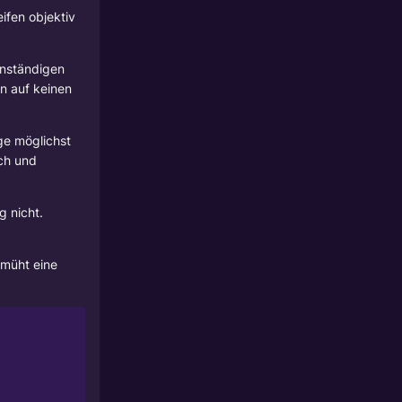
ifen objektiv
 anständigen
n auf keinen
ge möglichst
uch und
 nicht.
müht eine