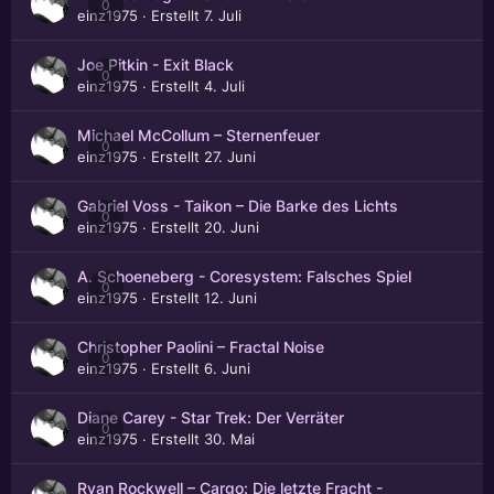
0
einz1975
· Erstellt
7. Juli
Joe Pitkin - Exit Black
0
einz1975
· Erstellt
4. Juli
Michael McCollum – Sternenfeuer
0
einz1975
· Erstellt
27. Juni
Gabriel Voss - Taikon – Die Barke des Lichts
0
einz1975
· Erstellt
20. Juni
A. Schoeneberg - Coresystem: Falsches Spiel
0
einz1975
· Erstellt
12. Juni
Christopher Paolini – Fractal Noise
0
einz1975
· Erstellt
6. Juni
Diane Carey - Star Trek: Der Verräter
0
einz1975
· Erstellt
30. Mai
Ryan Rockwell – Cargo: Die letzte Fracht -