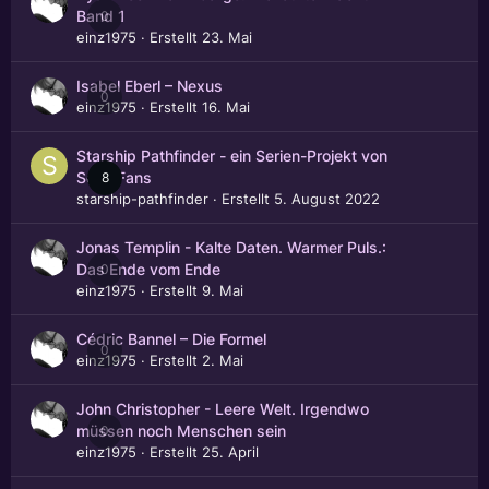
0
Band 1
einz1975
· Erstellt
23. Mai
Isabel Eberl – Nexus
0
einz1975
· Erstellt
16. Mai
Starship Pathfinder - ein Serien-Projekt von
8
SciFi-Fans
starship-pathfinder
· Erstellt
5. August 2022
Jonas Templin - Kalte Daten. Warmer Puls.:
0
Das Ende vom Ende
einz1975
· Erstellt
9. Mai
Cédric Bannel – Die Formel
0
einz1975
· Erstellt
2. Mai
John Christopher - Leere Welt. Irgendwo
0
müssen noch Menschen sein
einz1975
· Erstellt
25. April