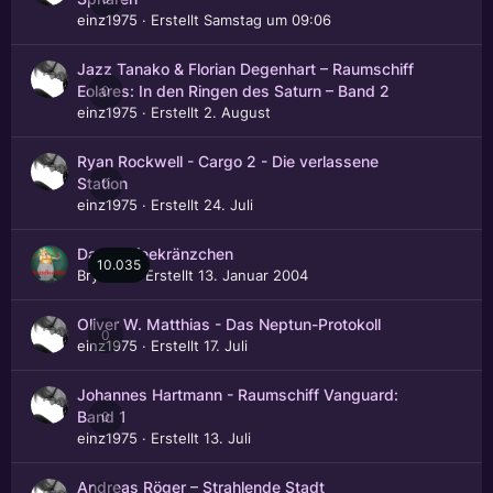
einz1975
· Erstellt
Samstag um 09:06
Jazz Tanako & Florian Degenhart – Raumschiff
0
Eolares: In den Ringen des Saturn – Band 2
einz1975
· Erstellt
2. August
Ryan Rockwell - Cargo 2 - Die verlassene
0
Station
einz1975
· Erstellt
24. Juli
Das Kaffeekränzchen
10.035
Brynhild
· Erstellt
13. Januar 2004
Oliver W. Matthias - Das Neptun-Protokoll
0
einz1975
· Erstellt
17. Juli
Johannes Hartmann - Raumschiff Vanguard:
0
Band 1
einz1975
· Erstellt
13. Juli
Andreas Röger – Strahlende Stadt