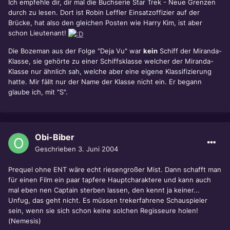
Ich empfehle dir, dir mal die Buchserie Star Trek - Neue Grenzen
durch zu lesen. Dort ist Robin Leffler Einsatzoffizier auf der
Brücke, hat also den gleichen Posten wie Harry Kim, ist aber
schon Lieutenant!
Die Bozeman aus der Folge "Deja Vu" war
kein
Schiff der Miranda-
Klasse, sie gehörte zu einer Schiffsklasse welcher der Miranda-
Klasse nur ähnlich sah, welche aber eine eigene Klassifizierung
hatte. Mir fällt nur der Name der Klasse nicht ein. Er begann
glaube ich, mit "S".
Obi-Biber
Geschrieben
3. Juni 2004
Prequel ohne ENT wäre echt riesengroßer Mist. Dann schafft man
für einen Film ein paar tapfere Hauptcharaktere und kann auch
mal eben nen Captain sterben lassen, den kennt ja keiner...
Unfug, das geht nicht. Es müssen trekerfahrene Schauspieler
sein, wenn sie sich schon keine solchen Regisseure holen!
(Nemesis)