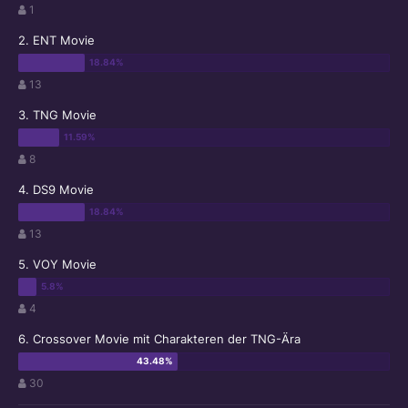
1
2. ENT Movie
13
3. TNG Movie
8
4. DS9 Movie
13
5. VOY Movie
4
6. Crossover Movie mit Charakteren der TNG-Ära
30