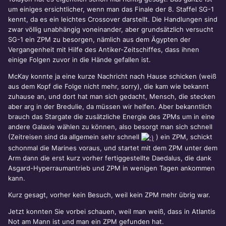
um einiges ersichtlicher, wenn man das Finale der 8. Staffel SG-1
kennt, da es ein leichtes Crossover darstellt. Die Handlungen sind
zwar völlig unabhängig voneinander, aber grundsätzlich versucht
SG-1 ein ZPM zu besorgen, nämlich aus dem Ägypten der
Vergangenheit mit Hilfe des Antiker-Zeitschiffes, dass ihnen
einige Folgen zuvor in die Hände gefallen ist.
McKay konnte ja eine kurze Nachricht nach Hause schicken (weiß
aus dem Kopf die Folge nicht mehr, sorry), die kam wie bekannt
zuhause an, und dort hat man sich gedacht, Mensch, die stecken
aber arg in der Bredulie, da müssen wir helfen. Aber bekanntlich
brauch das Stargate die zusätzliche Energie des ZPMs um in eine
andere Galaxie wählen zu können, also besorgt man sich schnell
(Zeitreisen sind da allgemein sehr schnell
) ein ZPM, schickt
schonmal die Marines voraus, und startet mit dem ZPM unter dem
Arm dann die erst kurz vorher fertiggestellte Daedalus, die dank
Asgard-Hyperraumantrieb und ZPM in wenigen Tagen ankommen
kann.
Kurz gesagt, vorher kein Besuch, weil kein ZPM mehr übrig war.
Jetzt konnten Sie vorbei schauen, weil man weiß, dass in Atlantis
Not am Mann ist und man ein ZPM gefunden hat.