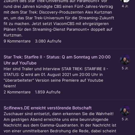
Zukunft des Star Trek-Universums auf Paramount+ Vor
rund drei Jahren kündigte CBS einen Fünf-Jahres-Vertrag
mit dem Star Trek: Discovery-Produzenten Alex Kurtzman
an, um das Star Trek-Universum für die Streaming-Zukunft
fit zu machen. Jetzt setzt ViacomCBS mit ehrgeizigeren
Plänen für den Streaming-Dienst Paramount+ doppelt auf
Kurtzman.
9
Kommentare
3.080
Aufrufe
Star Trek: Starfire II - Status: Q am Sonntag um 20:00
Uhr auf YouTube
Hier sind Trailer und Interview STAR TREK: STARFIRE II -
STATUS: Q wird am 01. August 2021 um 20:00 Uhr in
"überarbeiteter" Version seine Premiere auf Youtube
feiern!
2
Kommentare
1.859
Aufrufe
Scifinews.DE erreicht verstörende Botschaft
Zuschauer sind entsetzt, dann erkennen Sie die Wahrheit!
Am gestrigen Abend erreichte uns eine beunruhigende
Nachricht aus dem Gamma-Quadranten. In der Nachricht ist
von einer unmittelbaren Bedrohung die Rede, dabei scheint