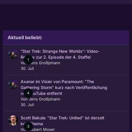
Aktuell beliebt:
"Star Trek: Strange New Worlds": Video-
Review zur 2. Episode der 4. Staffel
1
Von
Jens Großjohann
30. Juli
Axanar im Visier von Paramount: "The
Gathering Storm" kurz nach Veröffentlichung
4
von YouTube entfernt
Von
Jens Großjohann
30. Juli
Scott Bakula: "Star Trek: United" ist derzeit
kein Thema
3
Von
Hubert Moser