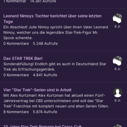
1
Kommentar
14.381
Aufrufe
Leonard Nimoys Tochter berichtet über seine letzten
Tage
Ein Abschied! Julie Nimoy spricht über ihren Vater Leonard
Nimoy, welcher uns die legendäre Star-Trek-Figur Mr.
Spock schenkte.
0
Kommentare
5.248
Aufrufe
Das STAR TREK Bier!
Sonderabfüllung! Endlich gibt es auch in Deutschland Star
Trek als Erfrischungsgetränk.
0
Kommentare
4.841
Aufrufe
Vier "Star Trek"-Serien sind in Arbeit
Mit Alex Kurtzman! Alex Kurtzman hat aktuell einen Fünf-
Jahresvertrag bei CBS unterschrieben und soll das "Star
Trek" Franchise mit komplett neuen und alten Serien füllen.
8
Kommentare
5.874
Aufrufe
10 Jahre Star Trek Romane bei Cross Cult