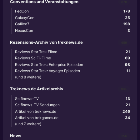
Conventions und Veranstaltungen
870
FedCon
178
GalaxyCon
25
Galileo7
198
NexusCon
3
Rezensions-Archiv von treknews.de
459
Reviews Star Trek Filme
21
Reviews SciFi-Filme
69
Reviews Star Trek: Enterprise Episoden
98
Reviews Star Trek: Voyager Episoden
11
(und 8 weitere)
Treknews.de Artikelarchiv
894
Scifinews-TV
13
Scifinews-TV Sendungen
21
Artikel von treknews.de
246
Artikel von trekgames.de
34
(und 7 weitere)
News
356