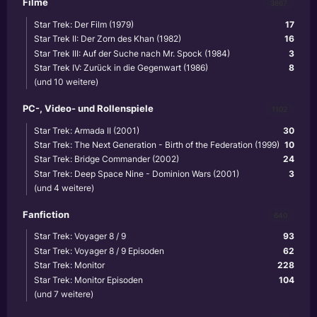
Filme
3867
Star Trek: Der Film (1979)
17
Star Trek II: Der Zorn des Khan (1982)
16
Star Trek III: Auf der Suche nach Mr. Spock (1984)
3
Star Trek IV: Zurück in die Gegenwart (1986)
8
(und 10 weitere)
PC-, Video- und Rollenspiele
1102
Star Trek: Armada II (2001)
30
Star Trek: The Next Generation - Birth of the Federation (1999)
10
Star Trek: Bridge Commander (2002)
24
Star Trek: Deep Space Nine - Dominion Wars (2001)
3
(und 4 weitere)
Fanfiction
640
Star Trek: Voyager 8 / 9
93
Star Trek: Voyager 8 / 9 Episoden
62
Star Trek: Monitor
228
Star Trek: Monitor Episoden
104
(und 7 weitere)