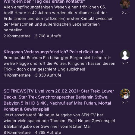
Wir feiern den "Tag des ersten Kontakts"
Allen empfindungsfähigen Wesen einen fröhlichen 05.
April! Heute in 42 Jahren werden die Vulkanier auf der
Erde landen und den (offiziellen) ersten Kontakt zwischen
der Menschheit und außerirdischen Lebensformen
herstellen.
2
Kommentare
2.768
Aufrufe
Klingonen Verfassungsfeindlich? Polizei rückt aus!
Brennpunkt Bochum Ein besorgter Bürger sieht eine rot-
weiße Flagge und ruft die Polizei. Klingonen hassen diesen
Trick - doch dann geschieht Unglaubliches!
4
Kommentare
3.830
Aufrufe
SCIFINEWS|TV Live! vom 28.02.2021: Star Trek: Lower
Decks, Star Trek Synchronsprecher Benjamin Stöwe,
Babylon 5 in HD & 4K , Nachruf auf Mira Furlan, Mortal
Kombat & Gewinnspiel!
Jetzt anschauen! Die neue Ausgabe von SFN-TV hat
wieder viele spannende Themen. Plus: Neues Gewinnspiel
& Bekanntgabe der Gewinner vom letzten Mal.
8
Kommentare
4.768
Aufrufe