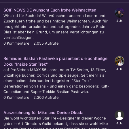
SCIFINEWS.DE wünscht Euch frohe Weihnachten
Wir sind für Euch da! Wir wünschen unseren Lesern und
Zuschauern frohe und besinnliche Weihnachten. Auch für
uns geht ein turbulentes und aufregendes Jahr zu Ende.
Dies ist aber kein Grund, um unsere Verpflichtungen zu
vernachlässigen.
0
Kommentare
2.055
Aufrufe
Reminder: Bastian Pastewka präsentiert die achtteilige
Doku "Inside Star Trek"
auf ProSieben MAXX 55 Jahre, neun TV-Serien, 13 Filme,
unzählige Bücher, Comics und Spielzeuge. Seit mehr als
einem halben Jahrhundert begeistert "Star Trek"
Generationen von Fans - und einen ganz besonders: Kult-
Comedian und Super-Trekkie Bastian Pastewka.
0
Kommentare
2.306
Aufrufe
Auszeichnung für Mike und Denise Okuda
Die wohl wichtigsten Star Trek-Designer In dieser Woche
gab die Art Directors Guild bekannt, dass sie sowohl Mike
als auch Denise Okuda mit einem Preis für ihr Lebenswerk