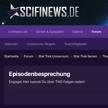
...und dann passiert Unglaubliches!
scifinews.de
Serien & Episoden
Galerie
Forum
Kalender
Community-Regeln
Teammitglieder
Startseite
Forum
Star Trek Universum
Star Trek Serien
The
Episodenbesprechung
Engage! Hier kannst Du über TNG Folgen reden!