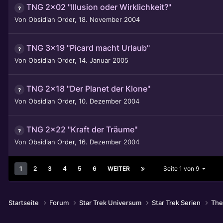
TNG 2x02 "Illusion oder Wirklichkeit?"
Von
Obsidian Order
,
18. November 2004
TNG 3x19 "Picard macht Urlaub"
Von
Obsidian Order
,
14. Januar 2005
TNG 2x18 "Der Planet der Klone"
Von
Obsidian Order
,
10. Dezember 2004
TNG 2x22 "Kraft der Träume"
Von
Obsidian Order
,
16. Dezember 2004
1
2
3
4
5
6
WEITER
Seite 1 von 9
Startseite
Forum
Star Trek Universum
Star Trek Serien
The