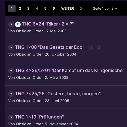
1
2
3
4
5
6
WEITER
Seite 1 von 9
TNG 6x24 "Riker : 2 = ?"
Von
Obsidian Order
,
17. Mai 2005
TNG 1x08 "Das Gesetz der Edo"
1
2
Von
Obsidian Order
,
20. Oktober 2004
TNG 4x26/5x01 "Der Kampf um das Klingonische"
Von
Obsidian Order
,
2. März 2005
TNG 7x25/26 "Gestern, heute, morgen"
Von
Obsidian Order
,
23. Juni 2005
TNG 1x19 "Prüfungen"
Von
Obsidian Order
,
5. November 2004